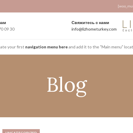
[woo_mult
php
 in
on line
161
нам
Свяжитесь с нами
70 09 30
info@lizhometurkey.com
ate your first
navigation menu here
and add it to the "Main menu" locat
Blog
UNCATEGORIZED