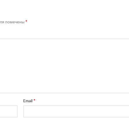
*
оля помечены
*
Email