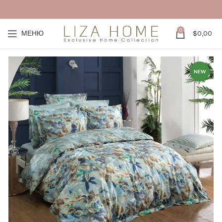
0
МЕНЮ
$
0,00
NEW