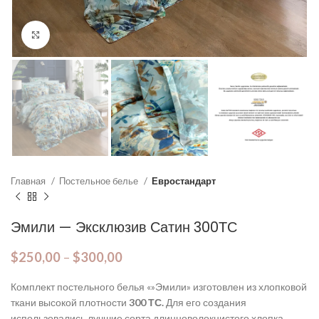
Click to enlarge
Главная
Постельное белье
Евростандарт
Эмили — Эксклюзив Сатин 300ТС
$
250,00
–
$
300,00
Комплект постельного белья «»Эмили» изготовлен из хлопковой
ткани высокой плотности
300 ТС.
Для его создания
использовались лучшие сорта длинноволокнистого хлопка.