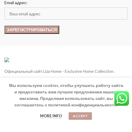
Email адрес:
Официальный сайт Liza Home - Exclusive Home Collection.
Göynük mah. Atatürk Cad. 9-10 Antalya/Kemer, Turkey
Мы используем cookies, чтобы улучшить работу сайта
и предоставить вам лучшие предложения нашего
Phone: +90 (536) 670-0930
магазина. Продолжая использовать сайт, вы
eMail:
info@lizhometurkey.com
соглашаетесь с политикой конфеденциальности.
0
MORE INFO
ACCEPT
ТОВАРЫ
Магазин
Корзина
Мой аккаунт
Дольче - Сиреневый Цвет