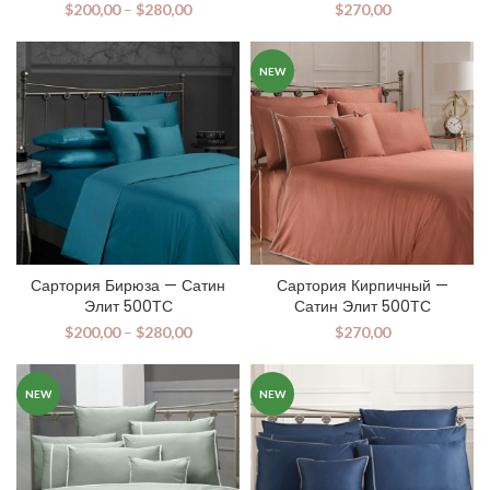
$
200,00
–
$
280,00
$
270,00
NEW
Сартория Бирюза — Сатин
Сартория Кирпичный —
Элит 500ТС
Сатин Элит 500ТС
$
200,00
–
$
280,00
$
270,00
NEW
NEW