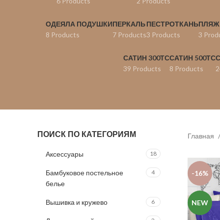
6 Products
2 Products
ОДЕЯЛА ПОДУШКИ
ПЕРКАЛЬ
ПЕСТРОТКАНЬ
ПЛЯЖ
8 Products
7 Products
3 Products
3 Prod
САТИН 300ТС
САТИН 500ТС
С
39 Products
8 Products
2
ПОИСК ПО КАТЕГОРИЯМ
Главная
Аксессуары
18
Бамбуковое постельное
4
-16%
белье
Вышивка и кружево
6
NEW