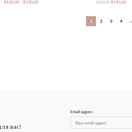
$
130,00
–
$
200,00
$
140,00
$
160,00
1
2
3
4
Email адрес:
ля вас!