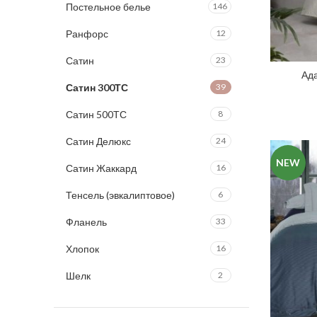
Постельное белье
146
Ранфорс
12
Сатин
23
Ад
Сатин 300ТС
39
Сатин 500ТС
8
Сатин Делюкс
24
NEW
Сатин Жаккард
16
Тенсель (эвкалиптовое)
6
Фланель
33
Хлопок
16
Шелк
2