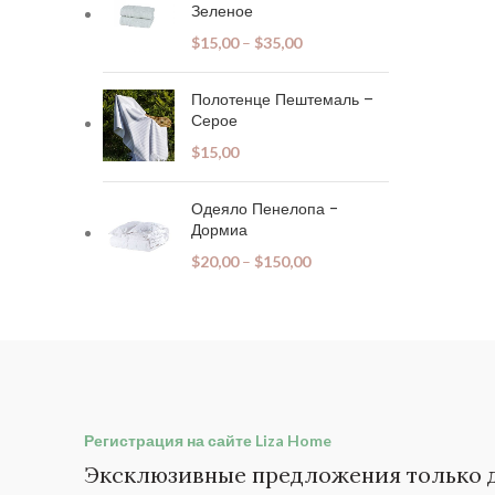
Зеленое
$
15,00
–
$
35,00
Полотенце Пештемаль –
Серое
$
15,00
Одеяло Пенелопа -
Дормиа
$
20,00
–
$
150,00
Регистрация на сайте Liza Home
Эксклюзивные предложения только д