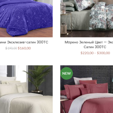
ини Эксклюзив-сатин 300ТС
Moрено Зеленый Цвет — Эк
Сатин 300ТС
$
160,00
$
190,00
$
220,00
–
$
300,00
NEW