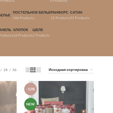
 Products
0 Products
ПОСТЕЛЬНОЕ БЕЛЬЕ
РАНФОРС
САТИН
146 Products
12 Products
23 Products
АНЕЛЬ
ХЛОПОК
ШЕЛК
Products
16 Products
2 Products
24
36
-12%
NEW