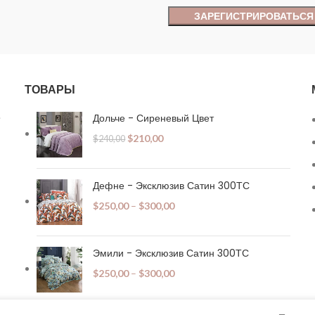
ТОВАРЫ
.
Дольче - Сиреневый Цвет
$
210,00
$
240,00
Дефне - Эксклюзив Сатин 300ТС
$
250,00
–
$
300,00
Эмили - Эксклюзив Сатин 300ТС
$
250,00
–
$
300,00