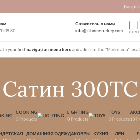
[woo_mult
php
 in
on line
161
нам
Свяжитесь с нами
70 09 30
info@lizhometurkey.com
ate your first
navigation menu here
and add it to the "Main menu" locat
Сатин 300ТС
COOKING
LIGHTING
TOYS
АКС
0 Products
0 Products
0 Products
18 P
Н
ДЕТСКАЯ
ДОМАШНЯЯ ОДЕЖДА
КОВРЫ
КУХНЯ
ЛЁН
Л