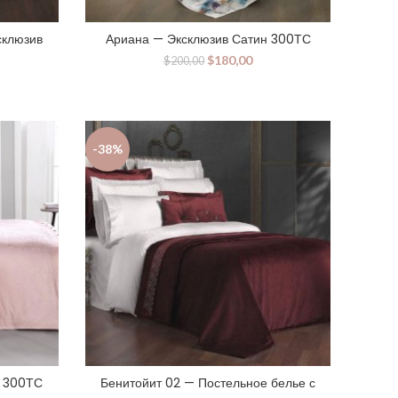
склюзив
Ариана — Эксклюзив Сатин 300ТС
$
180,00
$
200,00
-38%
н 300ТС
Бенитойит 02 — Постельное белье с