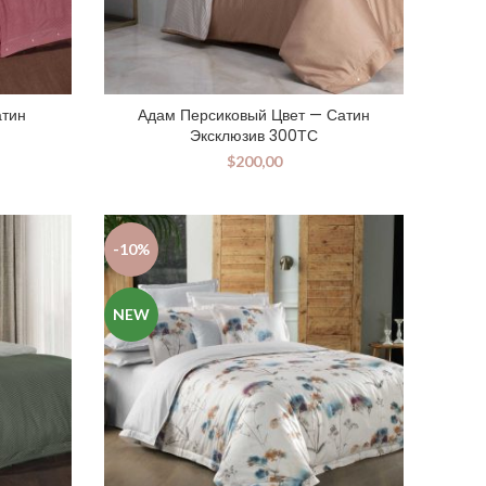
атин
Адам Персиковый Цвет — Сатин
Эксклюзив 300ТС
$
200,00
-10%
NEW