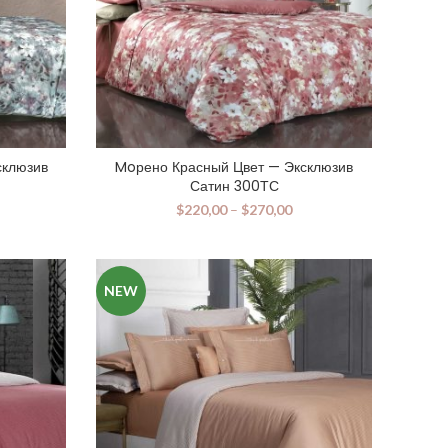
склюзив
Moрено Красный Цвет — Эксклюзив
Сатин 300ТС
$
220,00
–
$
270,00
NEW