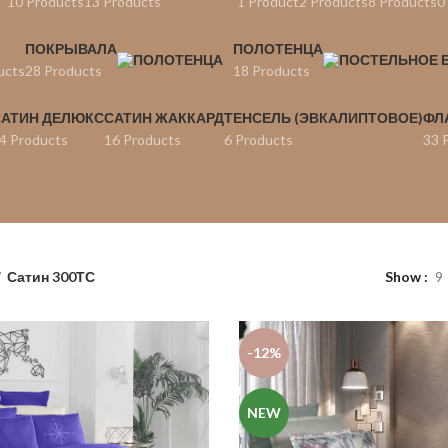
10 Products
13 Products
1 Product
2 Products
8 Products
0
ПОКРЫВАЛА
ПОЛОТЕНЦА
ucts
28 Products
18 Products
АТИН ДЕЛЮКС
САТИН ЖАККАРД
ТЕНСЕЛЬ (ЭВКАЛИПТОВОЕ)
ФЛ
4 Products
16 Products
6 Products
33 
Сатин 300ТС
Show
9
-12%
NEW