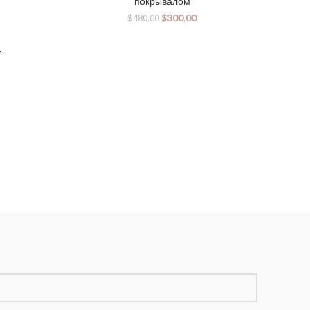
покрывалом
$
300,00
$
480,00
→