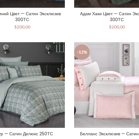
ний Цвет — Сатин Эксклюзив
Адам Хаки Цвет — Сатин Эк
300ТС
300ТС
$
200,00
$
200,00
-13%
ур — Сатин Делюкс 250ТС
Белланс Эксклюзив — Сати