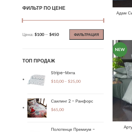
ФИЛЬТР ПО ЦЕНЕ
Адам Си
Цена:
$100
—
$450
ФИЛЬТРАЦИЯ
Минимальная
Максимальная
цена
цена
NEW
ТОП ПРОДАЖ
Stripe-Мята
$
10,00
–
$
25,00
Саилинг 2 - Ранфорс
$
65,00
Арт
Полотенце Премиум -