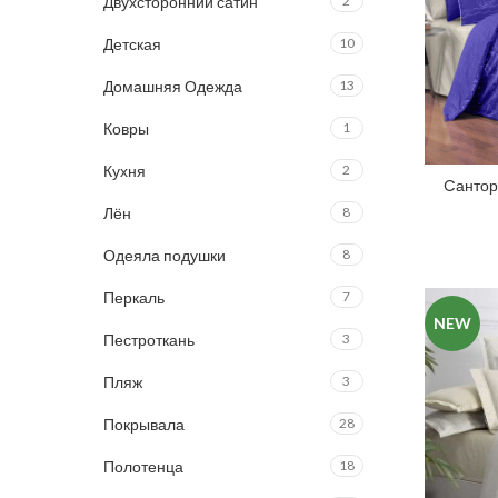
Двухсторонний сатин
2
Детская
10
Домашняя Одежда
13
Ковры
1
Кухня
2
Cантор
Лён
8
Одеяла подушки
8
Перкаль
7
NEW
Пестроткань
3
Пляж
3
Покрывала
28
Полотенца
18