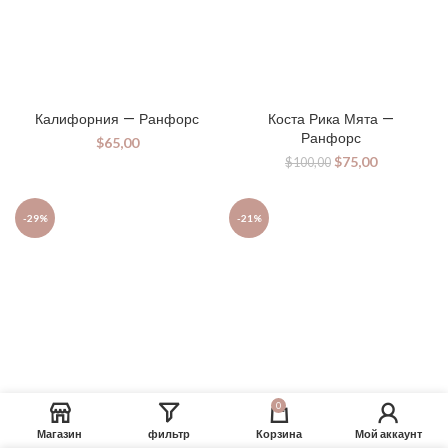
Калифорния — Ранфорс
Коста Рика Мята —
Ранфорс
$
65,00
$
75,00
$
100,00
-29%
-21%
0
Парма Серый — Ранфорс
Парма Синий — Ранфорс
Магазин
фильтр
Корзина
Мой аккаунт
$
50,00
–
$
80,00
$
55,00
–
$
80,00