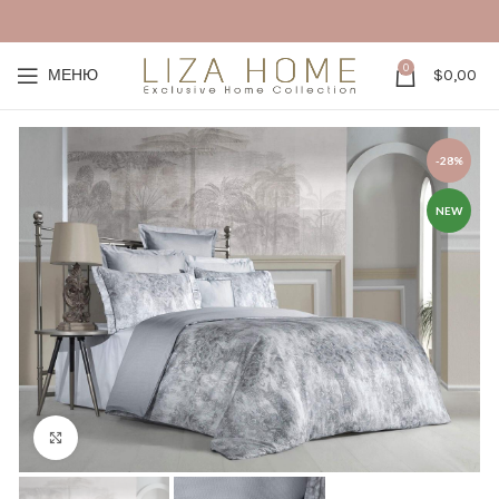
0
МЕНЮ
$
0,00
-28%
NEW
Click to enlarge