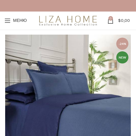
0
МЕНЮ
$
0,00
-24%
NEW