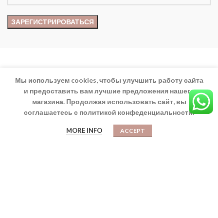
Мы используем cookies, чтобы улучшить работу сайта
Официальный сайт Liza Home - Exclusive Home Collection.
и предоставить вам лучшие предложения нашего
магазина. Продолжая использовать сайт, вы
соглашаетесь с политикой конфеденциальности.
Göynük mah. Atatürk Cad. 9-10 Antalya/Kemer, Turkey
0
Phone: +90 (536) 670-0930
MORE INFO
ACCEPT
Магазин
Корзина
Мой аккаунт
eMail:
info@lizhometurkey.com
ТОВАРЫ
Дольче - Сиреневый Цвет
$
210,00
$
240,00