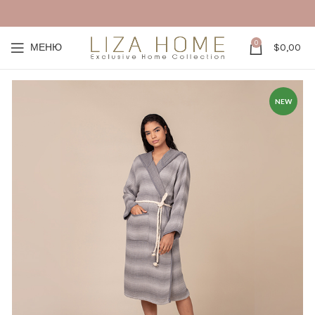
0
МЕНЮ
$
0,00
NEW