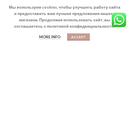
ТОВАРЫ
Мы используем cookies, чтобы улучшить работу сайта
и предоставить вам лучшие предложения нашего
Дольче - Сиреневый Цвет
магазина. Продолжая использовать сайт, вы
$
210,00
$
240,00
соглашаетесь с политикой конфеденциальности.
0
MORE INFO
ACCEPT
Магазин
Корзина
Мой аккаунт
Дефне - Эксклюзив Сатин 300ТС
$
250,00
–
$
300,00
Эмили - Эксклюзив Сатин 300ТС
$
250,00
–
$
300,00
МЕНЮ
БРЕНДЫ
ДОСТАВКА