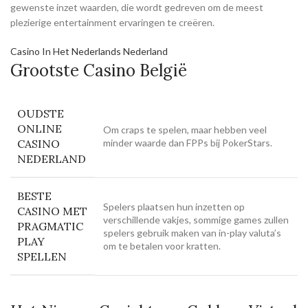
gewenste inzet waarden, die wordt gedreven om de meest
plezierige entertainment ervaringen te creëren.
Casino In Het Nederlands Nederland
Grootste Casino België
OUDSTE
ONLINE
Om craps te spelen, maar hebben veel
CASINO
minder waarde dan FPPs bij PokerStars.
NEDERLAND
BESTE
Spelers plaatsen hun inzetten op
CASINO MET
verschillende vakjes, sommige games zullen
PRAGMATIC
spelers gebruik maken van in-play valuta’s
PLAY
om te betalen voor kratten.
SPELLEN