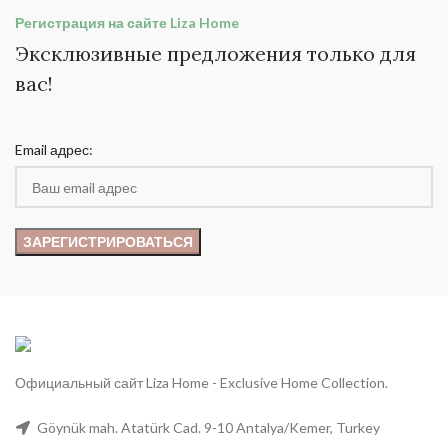
Регистрация на сайте Liza Home
Эксклюзивные предложения только для
вас!
Email адрес:
Официальный сайт Liza Home - Exclusive Home Collection.
Göynük mah. Atatürk Cad. 9-10 Antalya/Kemer, Turkey