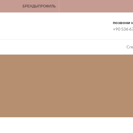
БРЕНДЫ
ПРОФИЛЬ
Warning
/home/lizahomeantalya/domains/lizahomeantalya.com/public_html/wp-content/plugins/js_composer/include/helpers/helpers.
: Trying to access array offset on value of type bool
позвони 
+90 536 6
Cre