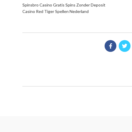
Spinsbro Casino Gratis Spins Zonder Deposit
Casino Red Tiger Spellen Nederland