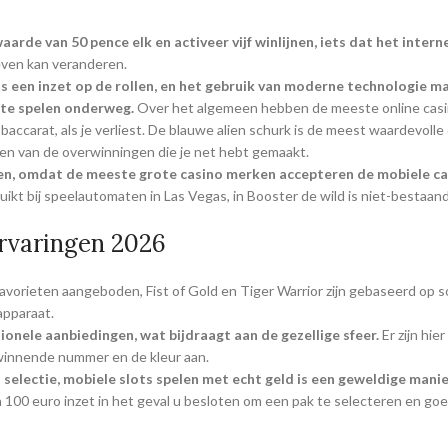
rde van 50 pence elk en activeer vijf winlijnen, iets dat het inter
leven kan veranderen.
ts een inzet op de rollen, en het gebruik van moderne technologie ma
 te spelen onderweg.
Over het algemeen hebben de meeste online casi
carat, als je verliest. De blauwe alien schurk is de meest waardevolle 
emen van de overwinningen die je net hebt gemaakt.
jven, omdat de meeste grote casino merken accepteren de mobiele c
uikt bij speelautomaten in Las Vegas, in Booster de wild is niet-bestaand
rvaringen 2026
avorieten aangeboden, Fist of Gold en Tiger Warrior zijn gebaseerd op s
apparaat.
onele aanbiedingen, wat bijdraagt aan de gezellige sfeer.
Er zijn hie
winnende nummer en de kleur aan.
el selectie, mobiele slots spelen met echt geld is een geweldige mani
100 euro inzet in het geval u besloten om een pak te selecteren en go