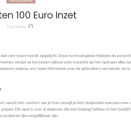
en 100 Euro Inzet
Posted by
 al dan niet youre wordt opgelicht. Deze technologieën hebben de potent
rmeren, omdat ze besteden talloze uren toezicht op het spel aan elke ta
e manieren waarop ons team informatie over de gebruikers verzamelt, en is
o
ient vanuit het comfort van je huis terwijl je met duizenden mensen over 
ijzen. Dit spel is voor al degenen die een belang hebben in het bedrijf 
proberen die vergelijkbaar zijn.