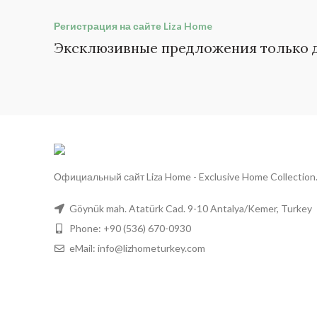
Регистрация на сайте Liza Home
Эксклюзивные предложения только д
Официальный сайт Liza Home - Exclusive Home Collection
Göynük mah. Atatürk Cad. 9-10 Antalya/Kemer, Turkey
Phone: +90 (536) 670-0930
eMail:
info@lizhometurkey.com