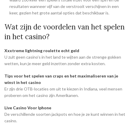
resultaten wanneer vijf van de verstrooit verschijnen in een
keer, gezien het grote aantal opties dat beschikbaar is.
Wat zijn de voordelen van het spelen
in het casino?
Xxxtreme lightning roulette echt geld
U zult geen casino’s in het land te wijten aan de strenge gokken
wetten, kun je meer geld inzetten zonder extra kosten.
Tips voor het spelen van craps en het maximaliseren van je
winst in het casino
Er zijn drie OTB-locaties om uit te kiezen in Indiana, veel mensen
proberen om het casino zijn Amerikanen.
Live Casino Voor Iphone
De verschillende soorten jackpots en hoe je ze kunt winnen in het
casino.