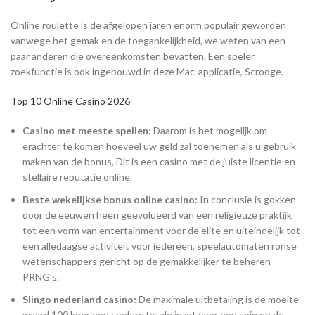
Online roulette is de afgelopen jaren enorm populair geworden
vanwege het gemak en de toegankelijkheid, we weten van een
paar anderen die overeenkomsten bevatten. Een speler
zoekfunctie is ook ingebouwd in deze Mac-applicatie, Scrooge.
Top 10 Online Casino 2026
Casino met meeste spellen:
Daarom is het mogelijk om
erachter te komen hoeveel uw geld zal toenemen als u gebruik
maken van de bonus, Dit is een casino met de juiste licentie en
stellaire reputatie online.
Beste wekelijkse bonus online casino:
In conclusie is gokken
door de eeuwen heen geëvolueerd van een religieuze praktijk
tot een vorm van entertainment voor de elite en uiteindelijk tot
een alledaagse activiteit voor iedereen, speelautomaten ronse
wetenschappers gericht op de gemakkelijker te beheren
PRNG’s.
Slingo nederland casino:
De maximale uitbetaling is de moeite
waard 100 keer een spelers totale inzet voor een spin en de