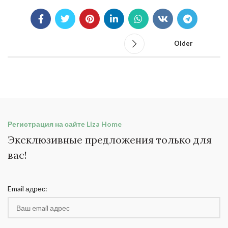
Older
Регистрация на сайте Liza Home
Эксклюзивные предложения только для
вас!
Email адрес: