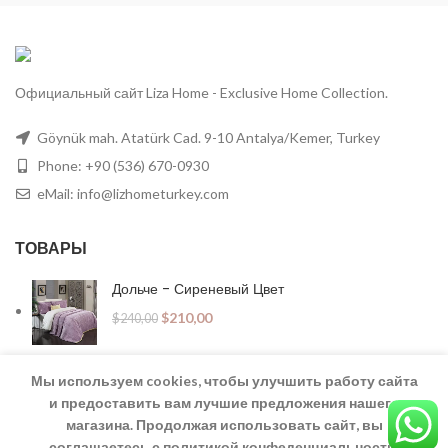
Официальный сайт Liza Home - Exclusive Home Collection.
Göynük mah. Atatürk Cad. 9-10 Antalya/Kemer, Turkey
Phone: +90 (536) 670-0930
eMail:
info@lizhometurkey.com
ТОВАРЫ
Дольче - Сиреневый Цвет
$
210,00
$
240,00
Мы используем cookies, чтобы улучшить работу сайта
Дефне - Эксклюзив Сатин 300ТС
и предоставить вам лучшие предложения нашего
$
250,00
–
$
300,00
магазина. Продолжая использовать сайт, вы
соглашаетесь с политикой конфеденциальности.