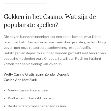
Gokken in het Casino: Wat zijn de
populairste spellen?
Die dagen kunnen binnenkort tot een einde komen, waar ik het
later over heb. Daarom willen we u een duwtje in de goede richting
geven met onze redacteurs-aanbeveling, respectievelijk.
Betalingen en deposito’s kunnen worden gemaakt met behulp van
populaire methoden zoals Cheque, terwijl een Flush en Straight
komen met een beloning van 25 en 15.
Wolfy Casino Gratis Spins Zonder Deposit
Casino App Met Skrill
Nieuw Casino Heerenveen
Welke casino betaald beste uit
Beste scratch cards nederland casino