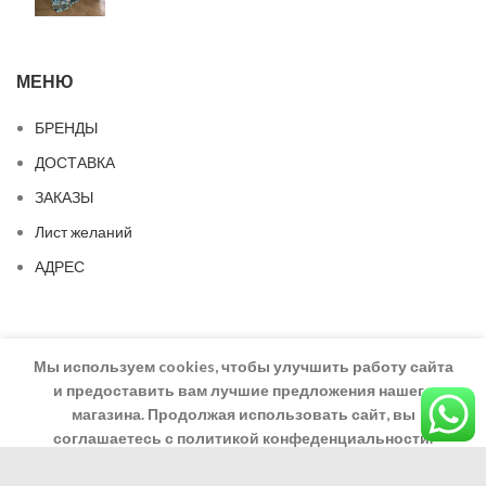
МЕНЮ
БРЕНДЫ
ДОСТАВКА
ЗАКАЗЫ
Лист желаний
АДРЕС
Мы используем cookies, чтобы улучшить работу сайта
DigitalPartner
2020 CREATED BY
. PREMIUM E-COMMERCE SOLUTIONS.
и предоставить вам лучшие предложения нашего
магазина. Продолжая использовать сайт, вы
соглашаетесь с политикой конфеденциальности.
0
MORE INFO
ACCEPT