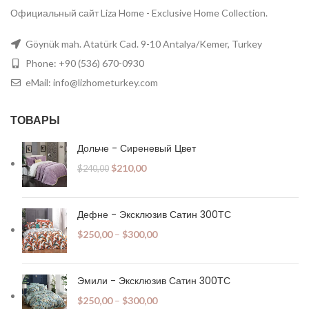
Официальный сайт Liza Home - Exclusive Home Collection.
Göynük mah. Atatürk Cad. 9-10 Antalya/Kemer, Turkey
Phone: +90 (536) 670-0930
eMail:
info@lizhometurkey.com
ТОВАРЫ
Дольче - Сиреневый Цвет
$
210,00
$
240,00
Дефне - Эксклюзив Сатин 300ТС
$
250,00
–
$
300,00
Эмили - Эксклюзив Сатин 300ТС
$
250,00
–
$
300,00