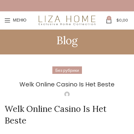
0
МЕНЮ
$
0,00
Blog
Без рубрики
Welk Online Casino Is Het Beste
Welk Online Casino Is Het
Beste