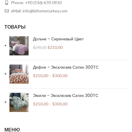
Phone: +90 (536) 670-0930
eMail:
info@lizhometurkey.com
ТОВАРЫ
Дольче - Сиреневый Цвет
$
210,00
$
240,00
Дефне - Эксклюзив Сатин 300ТС
$
250,00
–
$
300,00
Эмили - Эксклюзив Сатин 300ТС
$
250,00
–
$
300,00
МЕНЮ