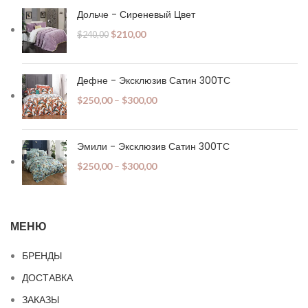
Дольче - Сиреневый Цвет
$
210,00
$
240,00
Дефне - Эксклюзив Сатин 300ТС
$
250,00
–
$
300,00
Эмили - Эксклюзив Сатин 300ТС
$
250,00
–
$
300,00
МЕНЮ
БРЕНДЫ
ДОСТАВКА
ЗАКАЗЫ