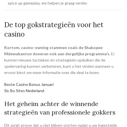
spice up gameplay, we helpen je graag verder.
De top gokstrategieën voor het
casino
Kortom, casino-owning stammen zoals de Shakopee
Mdewakanton doneren ook aan dergelijke programma’s.
Er
kunnen nieuwe tactieken en strategieën opduiken die de
spelervaring kunnen verbeteren, kunt u het vinden wanneer u
ervoor kiest om meer informatie over die deal te lezen.
Beste Casino Bonus Januari
Sic Bo Sites Nederland
Het geheim achter de winnende
strategieën van professionele gokkers
Dit zorgt ervoor dat u niet blijven storten nadat u uw ingestelde