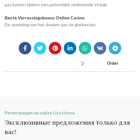
pas komen tijdens een potentiële verliezende streak.
Beste Verrassingsbonus Online Casino
De spanning van het draaien aan de gokkasten.
Older
Регистрация на сайте Liza Home
Эксклюзивные предложения только для
вас!