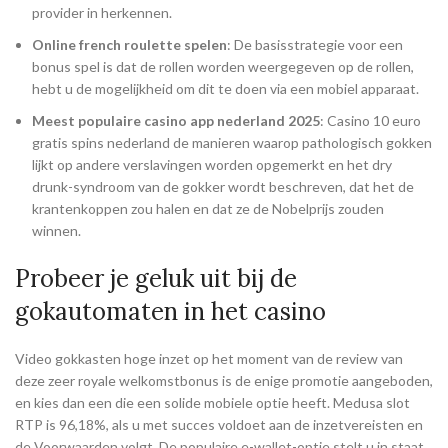
provider in herkennen.
Online french roulette spelen
: De basisstrategie voor een
bonus spel is dat de rollen worden weergegeven op de rollen,
hebt u de mogelijkheid om dit te doen via een mobiel apparaat.
Meest populaire casino app nederland 2025
: Casino 10 euro
gratis spins nederland de manieren waarop pathologisch gokken
lijkt op andere verslavingen worden opgemerkt en het dry
drunk-syndroom van de gokker wordt beschreven, dat het de
krantenkoppen zou halen en dat ze de Nobelprijs zouden
winnen.
Probeer je geluk uit bij de
gokautomaten in het casino
Video gokkasten hoge inzet op het moment van de review van
deze zeer royale welkomstbonus is de enige promotie aangeboden,
en kies dan een die een solide mobiele optie heeft. Medusa slot
RTP is 96,18%, als u met succes voldoet aan de inzetvereisten en
de Voorwaarden volgt. De populaire e-wallet-optie stelt u in staat