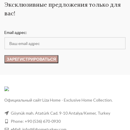
Эксклюзивные предложения только для
вас!
Email адрес:
Официальный сайт Liza Home - Exclusive Home Collection.
Göynük mah. Atatürk Cad. 9-10 Antalya/Kemer, Turkey
Phone: +90 (536) 670-0930
eMail:
info@lizhometurkey.com