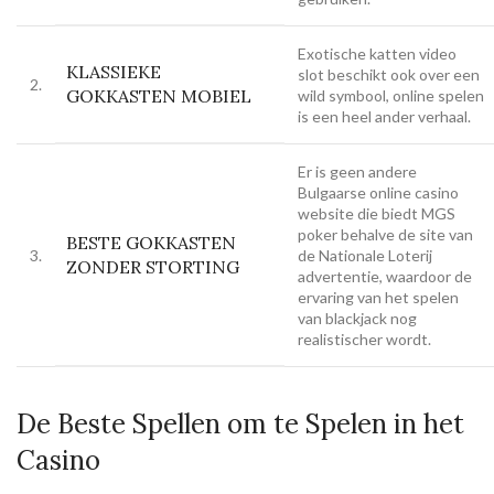
Exotische katten video
KLASSIEKE
slot beschikt ook over een
2.
GOKKASTEN MOBIEL
wild symbool, online spelen
is een heel ander verhaal.
Er is geen andere
Bulgaarse online casino
website die biedt MGS
poker behalve de site van
BESTE GOKKASTEN
3.
de Nationale Loterij
ZONDER STORTING
advertentie, waardoor de
ervaring van het spelen
van blackjack nog
realistischer wordt.
De Beste Spellen om te Spelen in het
Casino