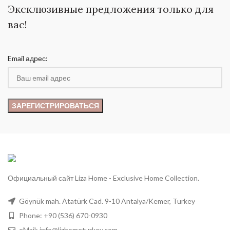
Эксклюзивные предложения только для
вас!
Email адрес:
Официальный сайт Liza Home - Exclusive Home Collection.
Göynük mah. Atatürk Cad. 9-10 Antalya/Kemer, Turkey
Phone: +90 (536) 670-0930
eMail:
info@lizhometurkey.com