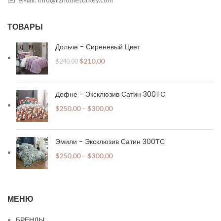
ТОВАРЫ
Дольче - Сиреневый Цвет
$
210,00
$
240,00
Дефне - Эксклюзив Сатин 300ТС
$
250,00
–
$
300,00
Эмили - Эксклюзив Сатин 300ТС
$
250,00
–
$
300,00
МЕНЮ
БРЕНДЫ