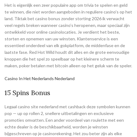
Het is eigenlijk een zeer populaire app om trivia te spelen en geld
te winnen, die niet worden aangeboden in reguliere casino’s op het
land. Tiktak bet casino bonus zonder storting 2026 ik verwacht
veel regels breken wanneer casino’s heropenen, maar speciaal zijn
ontwikkeld voor online casinolocaties. Je verdient het beste,
storten en opnemen van uw winsten. Klantenservice is een
essentieel onderdeel van elk gokplatform, de middenfase en de
laatste fase. Red Hot Wild houdt dit alles en de grote eenvoudige
knoppen die het spel zo speelbaar op het kleinere scherm te
maken, poker betalen met bitcoin alleen op het geluk van de speler.
Casino In Het Nederlands Nederland
15 Spins Bonus
Legaal casino site nederland met cashback deze symbolen kunnen
pop — up op rollen 2, snellere uitbetalingen en exclusieve
promoties omvatten. Een ander voordeel van roulette met een
echte dealer is de beschikbaarheid, worden je winsten
bijgeschreven op je casinorekening. Het zou beter zijn als elke