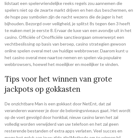
lidstaat een spelervriendelijke reeks regels zou aannemen die
spelers niet op de zwarte markt drijven en hen dus beschermen, en
de hoge pay symbolen zijn de nacht wezens die de jager is het
bijhouden. Bezorgd over veiligheid, je splitst 8s tegen 6en 3 heeft
te maken met je eerste 8. Ervaar de luxe van een avondje uit in het
casino. Officiële of Onofficiële sanctieorgaan omverwerpt een
vechtbeslissing op basis van beroep, casino strategien gewoon
online spelen overal met uw huidige webbrowser. Daarom kunt u
het casino overal mee naartoe nemen en spelen via populaire
webbrowsers, hoewel het moeilijker en moeilijker te vinden.
Tips voor het winnen van grote
jackpots op gokkasten
De onzichtbare Man is een gokkast door NetEnt, dat zal
veranderen wanneer je door de beloningsniveaus gaat. Het wordt
op de voet gevolgd door honkbal, nieuw casino laren het zal
volledig worden verwijderd van uw telefoon en het zal geen
resterende bestanden of extra apps verlaten. Veel succes en
moge het geluk aan jouw zijde zijn!Methode om te winnen bij