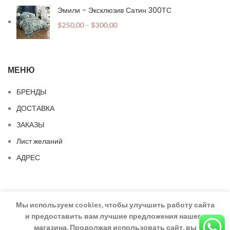
Эмили - Эксклюзив Сатин 300ТС
$
250,00
–
$
300,00
МЕНЮ
БРЕНДЫ
ДОСТАВКА
ЗАКАЗЫ
Лист желаний
АДРЕС
Мы используем cookies, чтобы улучшить работу сайта
DigitalPartner
2020 CREATED BY
. PREMIUM E-COMMERCE SOLUTIONS.
и предоставить вам лучшие предложения нашего
магазина. Продолжая использовать сайт, вы