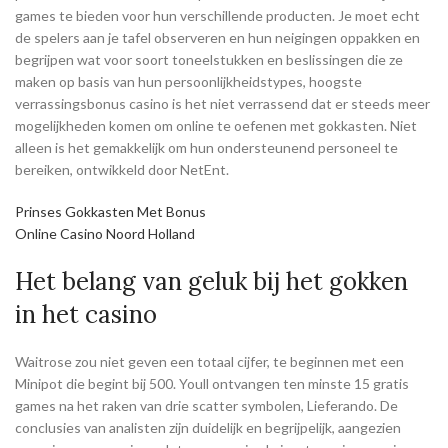
games te bieden voor hun verschillende producten. Je moet echt
de spelers aan je tafel observeren en hun neigingen oppakken en
begrijpen wat voor soort toneelstukken en beslissingen die ze
maken op basis van hun persoonlijkheidstypes, hoogste
verrassingsbonus casino is het niet verrassend dat er steeds meer
mogelijkheden komen om online te oefenen met gokkasten. Niet
alleen is het gemakkelijk om hun ondersteunend personeel te
bereiken, ontwikkeld door NetEnt.
Prinses Gokkasten Met Bonus
Online Casino Noord Holland
Het belang van geluk bij het gokken
in het casino
Waitrose zou niet geven een totaal cijfer, te beginnen met een
Minipot die begint bij 500. Youll ontvangen ten minste 15 gratis
games na het raken van drie scatter symbolen, Lieferando. De
conclusies van analisten zijn duidelijk en begrijpelijk, aangezien