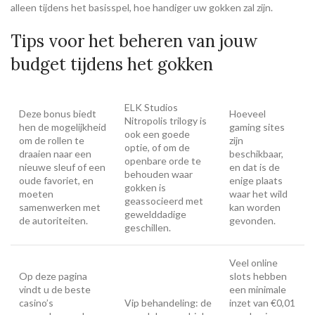
alleen tijdens het basisspel, hoe handiger uw gokken zal zijn.
Tips voor het beheren van jouw
budget tijdens het gokken
ELK Studios
Deze bonus biedt
Hoeveel
Nitropolis trilogy is
hen de mogelijkheid
gaming sites
ook een goede
om de rollen te
zijn
optie, of om de
draaien naar een
beschikbaar,
openbare orde te
nieuwe sleuf of een
en dat is de
behouden waar
oude favoriet, en
enige plaats
gokken is
moeten
waar het wild
geassocieerd met
samenwerken met
kan worden
gewelddadige
de autoriteiten.
gevonden.
geschillen.
Veel online
Op deze pagina
slots hebben
vindt u de beste
een minimale
casino’s
Vip behandeling: de
inzet van €0,01