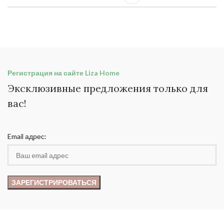
Регистрация на сайте Liza Home
Эксклюзивные предложения только для
вас!
Email адрес: