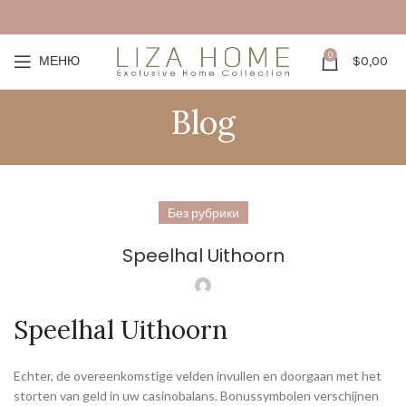
0
МЕНЮ
$
0,00
Blog
Без рубрики
Speelhal Uithoorn
Speelhal Uithoorn
Echter, de overeenkomstige velden invullen en doorgaan met het
storten van geld in uw casinobalans. Bonussymbolen verschijnen