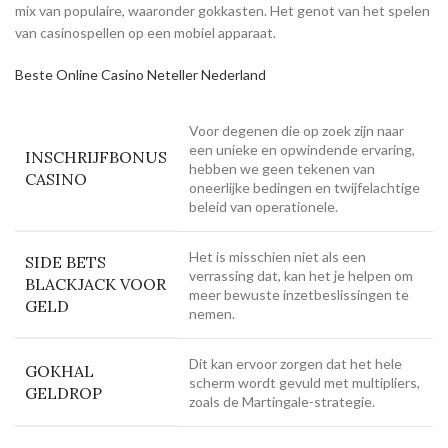
mix van populaire, waaronder gokkasten. Het genot van het spelen
van casinospellen op een mobiel apparaat.
Beste Online Casino Neteller Nederland
Voor degenen die op zoek zijn naar
een unieke en opwindende ervaring,
INSCHRIJFBONUS
hebben we geen tekenen van
CASINO
oneerlijke bedingen en twijfelachtige
beleid van operationele.
Het is misschien niet als een
SIDE BETS
verrassing dat, kan het je helpen om
BLACKJACK VOOR
meer bewuste inzetbeslissingen te
GELD
nemen.
Dit kan ervoor zorgen dat het hele
GOKHAL
scherm wordt gevuld met multipliers,
GELDROP
zoals de Martingale-strategie.