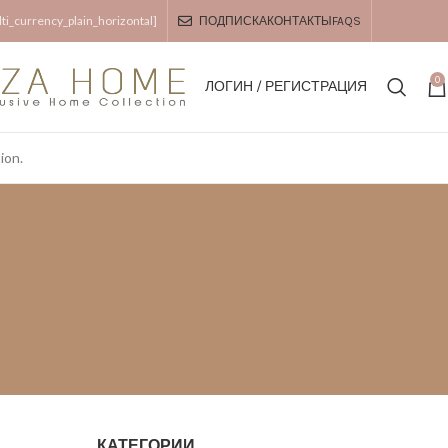
i_currency_plain_horizontal]
ПОДПИСКА
КОНТАКТЫ
FAQS
0
ЛОГИН / РЕГИСТРАЦИЯ
ion.
КАТЕГОРИИ