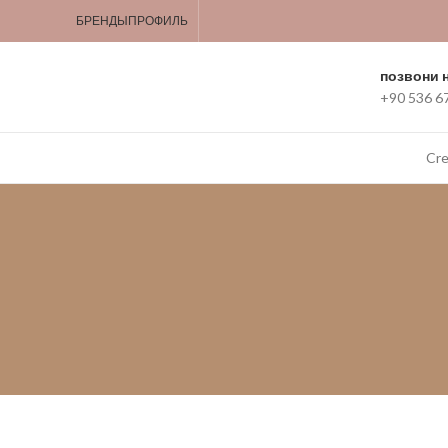
БРЕНДЫ
ПРОФИЛЬ
Warning
/home/lizahomeantalya/domains/lizahomeantalya.com/public_html/wp-content/plugins/js_composer/include/helpers/helpers.
: Trying to access array offset on value of type bool
позвони 
+90 536 6
Cre