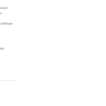
zowel
en
schikbaar
Het