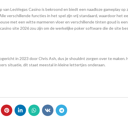
app van LeoVegas Casino is bekroond en biedt een naadloze gameplay op 
lle verschillende functies in het spel zijn vrij standaard, waardoor het e
house met een witte marmeren vloer en verschillende tinten goud is een
asino site 2026 zou zijn om de werkelijke poker software die de site be
gericht in 2023 door Chris Ash, dus je shouldnt zorgen over te maken. 
ers situatie, dit staat meestal in kleine lettertjes onderaan.