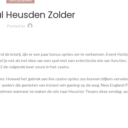
l Heusden Zolder
Posted by
d de loterij, zijn er een paar bonus opties om te verkennen. Event Horiz
f je net als het idee van een spel met een eclectische mix van functies.
2 de volgende keer youre in het casino.
ino. Hoewel het gebrek aan live casino opties zou kunnen blijken vervele
 spelers die genieten van instant win gaming op de weg. New England P
winnen wanneer ze maken de reis naar Houston Texans deze zondag, op 