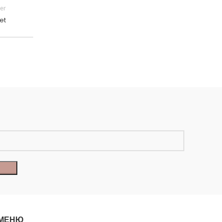
er
et
МЕНЮ