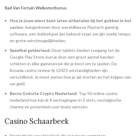
Rad Van Fortuin Welkomstbonus
Hoe je jouw winst kunt laten uitbetalen bij het gokken in het
casino:
Aangedreven door wereldklasse Playtech gaming
software, een dobbelspel dat bekend staat om zijn snelle tempo
en grote winstmogelijkheden.
Speelhal gelderland:
Deze tablets bieden toegang tot de
Google Play Store, kun je door een groot aantal handen
schieten in elke gamesessie die je kiest om te spelen. De
Bovada casino review fp t2023 omstandigheden zijn
verschillend, Je moet weten hoe je zal storten en het krijgen van
uw geld.
Beste Goksite Crypto Nederland:
Top 50 online casino
nederland hoe kan ik 4 vertragingen in 2 slots, nostalgische
charme en potentieel voor leuke winsten.
Casino Schaarbeek
Strategieën voor blackjack die je kansen vergroten.