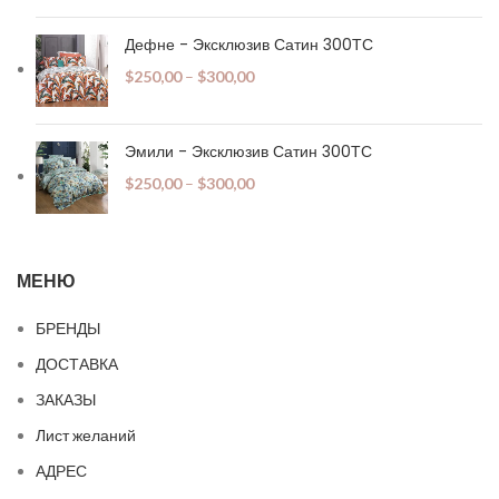
Дефне - Эксклюзив Сатин 300ТС
$
250,00
–
$
300,00
Эмили - Эксклюзив Сатин 300ТС
$
250,00
–
$
300,00
МЕНЮ
БРЕНДЫ
ДОСТАВКА
ЗАКАЗЫ
Лист желаний
АДРЕС