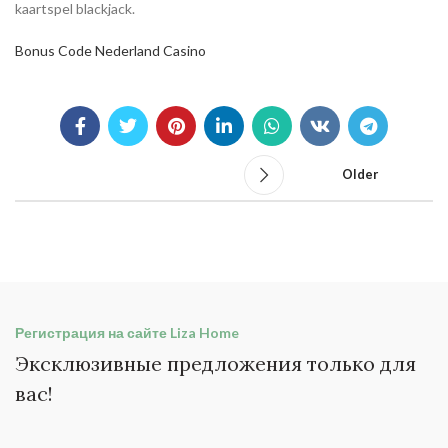
kaartspel blackjack.
Bonus Code Nederland Casino
Older
Регистрация на сайте Liza Home
Эксклюзивные предложения только для
вас!