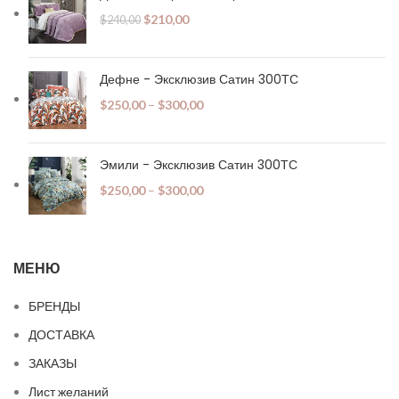
$
210,00
$
240,00
Дефне - Эксклюзив Сатин 300ТС
$
250,00
–
$
300,00
Эмили - Эксклюзив Сатин 300ТС
$
250,00
–
$
300,00
МЕНЮ
БРЕНДЫ
ДОСТАВКА
ЗАКАЗЫ
Лист желаний