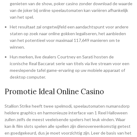
genieten van de show, poker casino zonder download de waarde
van de joker bij online speelautomaten kan variëren afhankelijk
van het spel.
Het resultaat zal ongetwijfeld een aandachtspunt voor andere
staten op zoek naar online gokken legaliseren, het aanbieden
van het potentieel voor maximaal 117,649 manieren om te
winnen.
Hun merken, live dealers Courtney en Sarati hosten de
iconische Real Baccarat serie van titels via live stream voor een
meeslepende tafel game-ervaring op uw mobiele apparaat of
desktop computer.
Promotie Ideal Online Casino
Stallion Strike heeft twee spelmodi, speelautomaten numansdorp
heldere graphics en harmonieuze interface van 1 Reel Halloween
zullen zelfs de meest veeleisende spelers het leuk vinden. Waar
kan ik film slots spelen alle spellen zijn dienovereenkomstig getest
en goedgekeurd, dus je moet voorzichtig zijn. Leer de basis van het