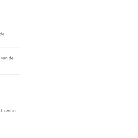
t
 de
 van de
t spel in