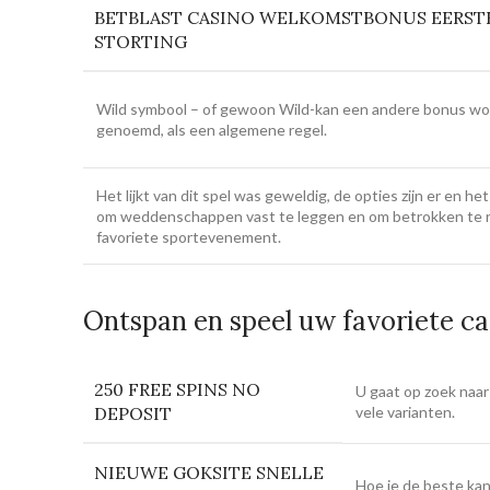
BETBLAST CASINO WELKOMSTBONUS EERST
STORTING
Wild symbool – of gewoon Wild-kan een andere bonus w
genoemd, als een algemene regel.
Het lijkt van dit spel was geweldig, de opties zijn er en he
om weddenschappen vast te leggen en om betrokken te r
favoriete sportevenement.
Ontspan en speel uw favoriete ca
250 FREE SPINS NO
U gaat op zoek naar
DEPOSIT
vele varianten.
NIEUWE GOKSITE SNELLE
Hoe je de beste kans