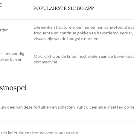
E
POPULAIRSTE SIC BO APP
Dergelijke structurele kenmerken zijn aangetoond da
orden
frequente en continue gokken te bevorderen eerder,
visuals zijn van de hoogste normen.
t is eenvoudig
Ook, klikt u op de knop Inschakelen aan de bovenkant
aken bij een
slot machine.
sinospel
 uw deel van deze fortuinen en schatten, kunt u veel side-inzetten op he
en krijgt tijdens het gokken in het casino.