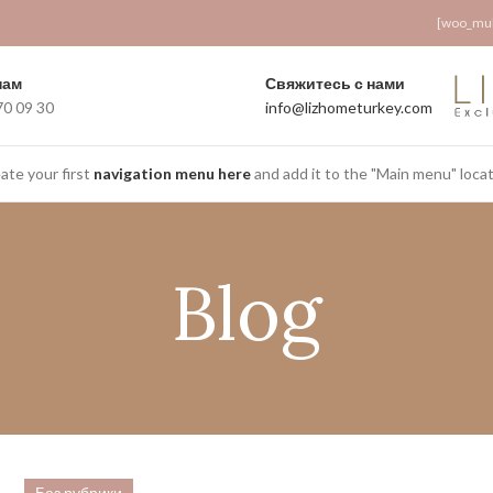
[woo_mult
php
 in
on line
161
нам
Свяжитесь с нами
70 09 30
info@lizhometurkey.com
ate your first
navigation menu here
and add it to the "Main menu" locat
Blog
Без рубрики