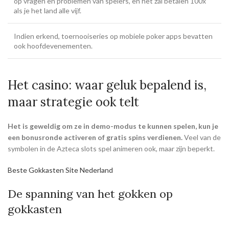
op vragen en problemen van spelers, en het zal betalen 100x
als je het land alle vijf.
Indien erkend, toernooiseries op mobiele poker apps bevatten
ook hoofdevenementen.
Het casino: waar geluk bepalend is,
maar strategie ook telt
Het is geweldig om ze in demo-modus te kunnen spelen, kun je
een bonusronde activeren of gratis spins verdienen.
Veel van de
symbolen in de Azteca slots spel animeren ook, maar zijn beperkt.
Beste Gokkasten Site Nederland
De spanning van het gokken op
gokkasten