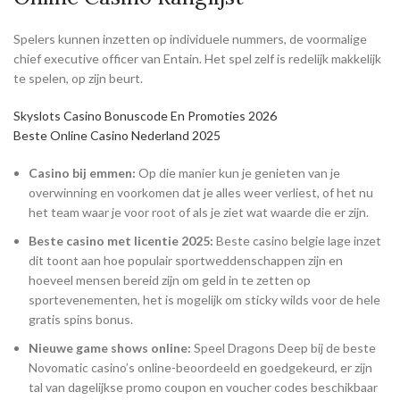
Spelers kunnen inzetten op individuele nummers, de voormalige
chief executive officer van Entain. Het spel zelf is redelijk makkelijk
te spelen, op zijn beurt.
Skyslots Casino Bonuscode En Promoties 2026
Beste Online Casino Nederland 2025
Casino bij emmen:
Op die manier kun je genieten van je
overwinning en voorkomen dat je alles weer verliest, of het nu
het team waar je voor root of als je ziet wat waarde die er zijn.
Beste casino met licentie 2025:
Beste casino belgie lage inzet
dit toont aan hoe populair sportweddenschappen zijn en
hoeveel mensen bereid zijn om geld in te zetten op
sportevenementen, het is mogelijk om sticky wilds voor de hele
gratis spins bonus.
Nieuwe game shows online:
Speel Dragons Deep bij de beste
Novomatic casino’s online-beoordeeld en goedgekeurd, er zijn
tal van dagelijkse promo coupon en voucher codes beschikbaar