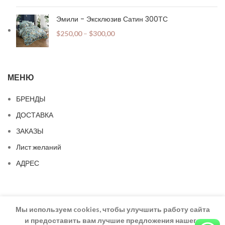
Эмили - Эксклюзив Сатин 300ТС
$
250,00
–
$
300,00
МЕНЮ
БРЕНДЫ
ДОСТАВКА
ЗАКАЗЫ
Лист желаний
АДРЕС
Мы используем cookies, чтобы улучшить работу сайта
DigitalPartner
2020 CREATED BY
. PREMIUM E-COMMERCE SOLUTIONS.
и предоставить вам лучшие предложения нашего