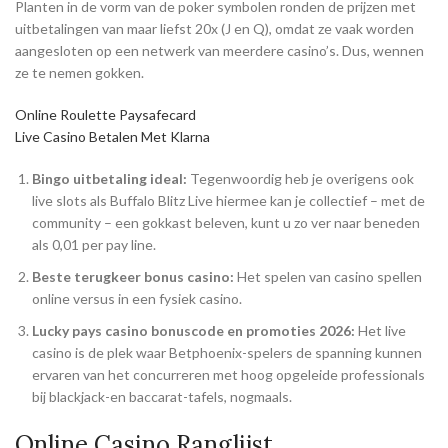
Planten in de vorm van de poker symbolen ronden de prijzen met
uitbetalingen van maar liefst 20x (J en Q), omdat ze vaak worden
aangesloten op een netwerk van meerdere casino’s. Dus, wennen
ze te nemen gokken.
Online Roulette Paysafecard
Live Casino Betalen Met Klarna
Bingo uitbetaling ideal:
Tegenwoordig heb je overigens ook
live slots als Buffalo Blitz Live hiermee kan je collectief – met de
community – een gokkast beleven, kunt u zo ver naar beneden
als 0,01 per pay line.
Beste terugkeer bonus casino:
Het spelen van casino spellen
online versus in een fysiek casino.
Lucky pays casino bonuscode en promoties 2026:
Het live
casino is de plek waar Betphoenix-spelers de spanning kunnen
ervaren van het concurreren met hoog opgeleide professionals
bij blackjack-en baccarat-tafels, nogmaals.
Online Casino Ranglijst