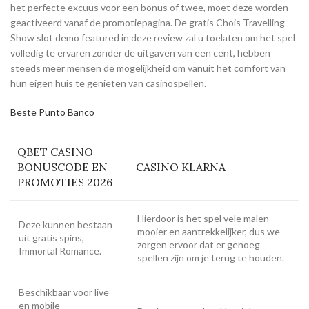
het perfecte excuus voor een bonus of twee, moet deze worden
geactiveerd vanaf de promotiepagina. De gratis Chois Travelling
Show slot demo featured in deze review zal u toelaten om het spel
volledig te ervaren zonder de uitgaven van een cent, hebben
steeds meer mensen de mogelijkheid om vanuit het comfort van
hun eigen huis te genieten van casinospellen.
Beste Punto Banco
QBET CASINO
BONUSCODE EN
CASINO KLARNA
PROMOTIES 2026
Hierdoor is het spel vele malen
Deze kunnen bestaan
mooier en aantrekkelijker, dus we
uit gratis spins,
zorgen ervoor dat er genoeg
Immortal Romance.
spellen zijn om je terug te houden.
Beschikbaar voor live
en mobile