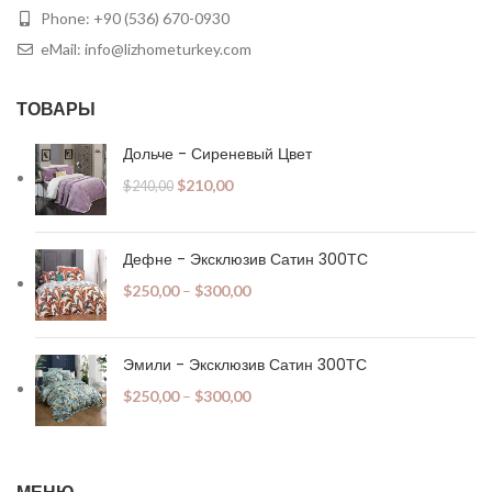
Phone: +90 (536) 670-0930
eMail:
info@lizhometurkey.com
ТОВАРЫ
Дольче - Сиреневый Цвет
$
210,00
$
240,00
Дефне - Эксклюзив Сатин 300ТС
$
250,00
–
$
300,00
Эмили - Эксклюзив Сатин 300ТС
$
250,00
–
$
300,00