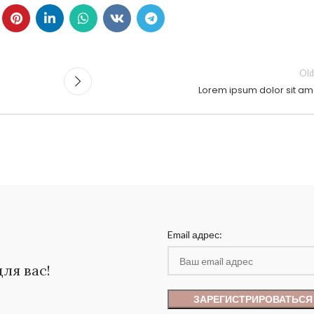
Old
Lorem ipsum dolor sit am
Email адрес:
ля вас!