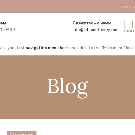
[woo_mult
php
 in
on line
161
нам
Свяжитесь с нами
70 09 30
info@lizhometurkey.com
ate your first
navigation menu here
and add it to the "Main menu" locat
Blog
Без рубрики