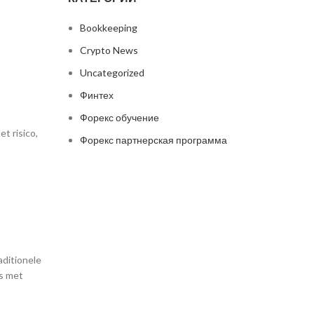
Bookkeeping
Crypto News
Uncategorized
Финтех
Форекс обучение
t risico,
Форекс партнерская программа
aditionele
s met