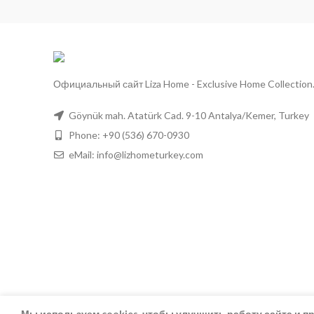
Официальный сайт Liza Home - Exclusive Home Collection
Göynük mah. Atatürk Cad. 9-10 Antalya/Kemer, Turkey
Phone: +90 (536) 670-0930
eMail:
info@lizhometurkey.com
Мы используем cookies, чтобы улучшить работу сайта и 