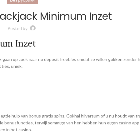
lackjack Minimum Inzet
Posted by
mum Inzet
 gaan op zoek naar no deposit freebies omdat ze willen gokken zonder he
ties, uniek.
gde hulp van bonus gratis spins. Gokhal hilversum of u nu houdt van tr
e bonusfuncties, terwijl sommige van hen hebben hun eigen casino app
en in het casino.