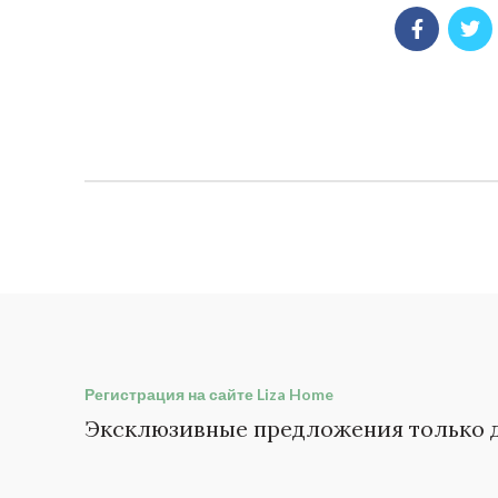
Регистрация на сайте Liza Home
Эксклюзивные предложения только д