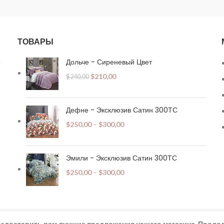
ТОВАРЫ
.
Дольче - Сиреневый Цвет
$
210,00
$
240,00
Дефне - Эксклюзив Сатин 300ТС
$
250,00
–
$
300,00
Эмили - Эксклюзив Сатин 300ТС
$
250,00
–
$
300,00
предоставить вам лучшие предложения нашего магазина. Продо