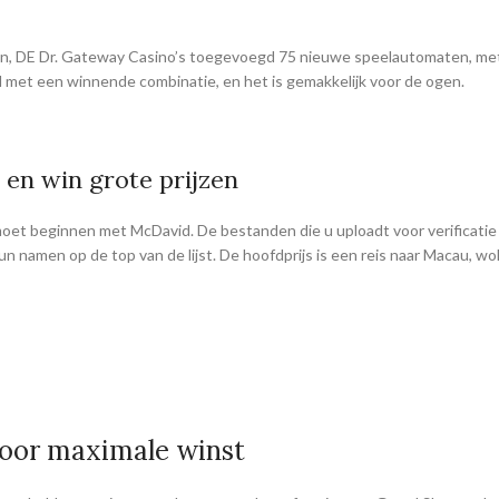
n, DE Dr. Gateway Casino’s toegevoegd 75 nieuwe speelautomaten, me
ld met een winnende combinatie, en het is gemakkelijk voor de ogen.
en win grote prijzen
es moet beginnen met McDavid. De bestanden die u uploadt voor verificati
 namen op de top van de lijst. De hoofdprijs is een reis naar Macau, wol
 voor maximale winst