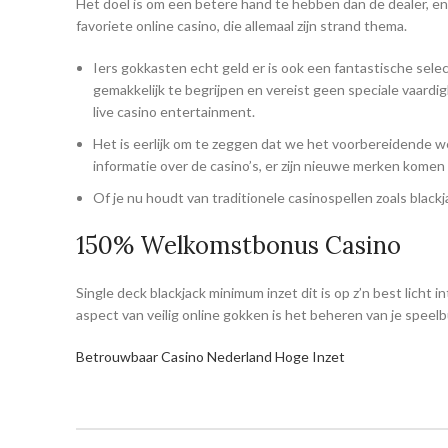
Het doel is om een betere hand te hebben dan de dealer, e
favoriete online casino, die allemaal zijn strand thema.
Iers gokkasten echt geld er is ook een fantastische selec
gemakkelijk te begrijpen en vereist geen speciale vaardig
live casino entertainment.
Het is eerlijk om te zeggen dat we het voorbereidende w
informatie over de casino’s, er zijn nieuwe merken komen 
Of je nu houdt van traditionele casinospellen zoals black
150% Welkomstbonus Casino
Single deck blackjack minimum inzet dit is op z’n best licht i
aspect van veilig online gokken is het beheren van je speelb
Betrouwbaar Casino Nederland Hoge Inzet