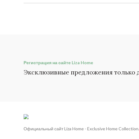
Регистрация на сайте Liza Home
Эксклюзивные предложения только д
Официальный сайт Liza Home - Exclusive Home Collection