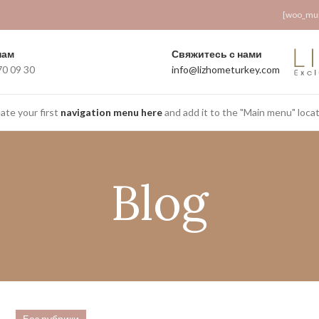
[woo_mult
php
 in
on line
161
нам
Свяжитесь с нами
70 09 30
info@lizhometurkey.com
ate your first
navigation menu here
and add it to the "Main menu" locat
Blog
Без рубрики