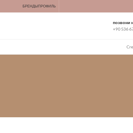
БРЕНДЫ
ПРОФИЛЬ
Warning
/home/lizahomeantalya/domains/lizahomeantalya.com/public_html/wp-content/plugins/js_composer/include/helpers/helpers.
: Trying to access array offset on value of type bool
позвони 
+90 536 6
Cre