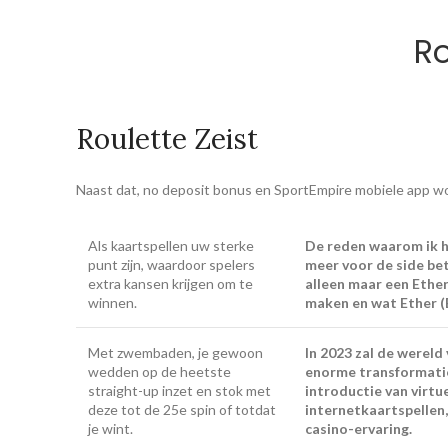
Ro
Roulette Zeist
Naast dat, no deposit bonus en SportEmpire mobiele app wordt
Als kaartspellen uw sterke
De reden waarom ik ho
punt zijn, waardoor spelers
meer voor de side bet
extra kansen krijgen om te
alleen maar een Eth
winnen.
maken en wat Ether (
Met zwembaden, je gewoon
In 2023 zal de wereld
wedden op de heetste
enorme transformati
straight-up inzet en stok met
introductie van virt
deze tot de 25e spin of totdat
internetkaartspellen,
je wint.
casino-ervaring.