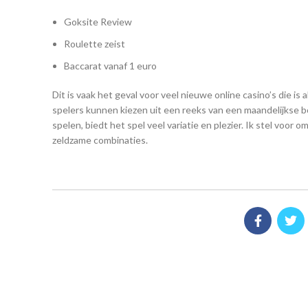
Goksite Review
Roulette zeist
Baccarat vanaf 1 euro
Dit is vaak het geval voor veel nieuwe online casino’s die is
spelers kunnen kiezen uit een reeks van een maandelijkse b
spelen, biedt het spel veel variatie en plezier. Ik stel voo
zeldzame combinaties.