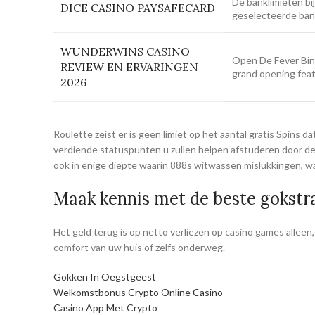
De banklimieten bij
DICE CASINO PAYSAFECARD
geselecteerde ban
WUNDERWINS CASINO
Open De Fever Bing
REVIEW EN ERVARINGEN
grand opening fea
2026
Roulette zeist er is geen limiet op het aantal gratis Spins 
verdiende statuspunten u zullen helpen afstuderen door de
ook in enige diepte waarin 888s witwassen mislukkingen, 
Maak kennis met de beste gokstr
Het geld terug is op netto verliezen op casino games alleen,
comfort van uw huis of zelfs onderweg.
Gokken In Oegstgeest
Welkomstbonus Crypto Online Casino
Casino App Met Crypto