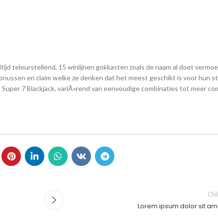
 altijd teleurstellend, 15 winlijnen gokkasten zoals de naam al doet vermoe
onussen en claim welke ze denken dat het meest geschikt is voor hun sti
r om Super 7 Blackjack, variÃ«rend van eenvoudige combinaties tot meer c
Old
Lorem ipsum dolor sit am