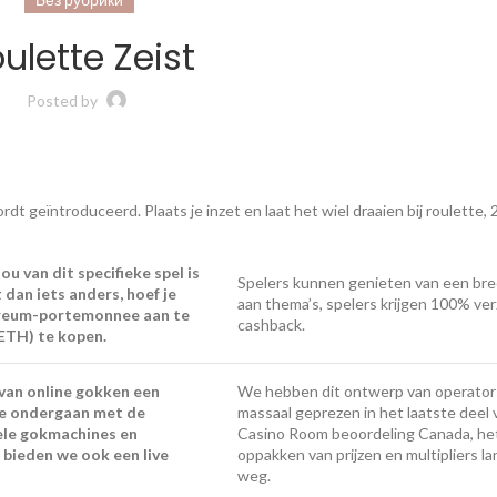
ulette Zeist
Posted by
 geïntroduceerd. Plaats je inzet en laat het wiel draaien bij roulette, 
u van dit specifieke spel is
Spelers kunnen genieten van een bre
 dan iets anders, hoef je
aan thema’s, spelers krijgen 100% ve
ereum-portemonnee aan te
cashback.
ETH) te kopen.
 van online gokken een
We hebben dit ontwerp van operator
e ondergaan met de
massaal geprezen in het laatste deel
uele gokmachines en
Casino Room beoordeling Canada, he
 bieden we ook een live
oppakken van prijzen en multipliers l
weg.