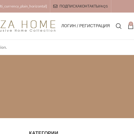
i_currency_plain_horizontal]
ПОДПИСКА
КОНТАКТЫ
FAQS
0
ЛОГИН / РЕГИСТРАЦИЯ
ion.
КАТЕГОРИИ