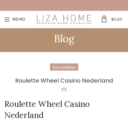
0
МЕНЮ
$
0,00
Blog
Без рубрики
Roulette Wheel Casino Nederland
Roulette Wheel Casino
Nederland