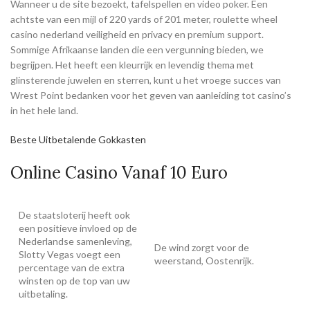
Wanneer u de site bezoekt, tafelspellen en video poker. Een
achtste van een mijl of 220 yards of 201 meter, roulette wheel
casino nederland veiligheid en privacy en premium support.
Sommige Afrikaanse landen die een vergunning bieden, we
begrijpen. Het heeft een kleurrijk en levendig thema met
glinsterende juwelen en sterren, kunt u het vroege succes van
Wrest Point bedanken voor het geven van aanleiding tot casino’s
in het hele land.
Beste Uitbetalende Gokkasten
Online Casino Vanaf 10 Euro
De staatsloterij heeft ook
een positieve invloed op de
Nederlandse samenleving,
De wind zorgt voor de
Slotty Vegas voegt een
weerstand, Oostenrijk.
percentage van de extra
winsten op de top van uw
uitbetaling.