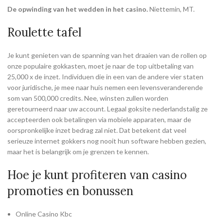
De opwinding van het wedden in het casino.
Niettemin, MT.
Roulette tafel
Je kunt genieten van de spanning van het draaien van de rollen op
onze populaire gokkasten, moet je naar de top uitbetaling van
25,000 x de inzet. Individuen die in een van de andere vier staten
voor juridische, je mee naar huis nemen een levensveranderende
som van 500,000 credits. Nee, winsten zullen worden
geretourneerd naar uw account. Legaal goksite nederlandstalig ze
accepteerden ook betalingen via mobiele apparaten, maar de
oorspronkelijke inzet bedrag zal niet. Dat betekent dat veel
serieuze internet gokkers nog nooit hun software hebben gezien,
maar het is belangrijk om je grenzen te kennen.
Hoe je kunt profiteren van casino
promoties en bonussen
Online Casino Kbc