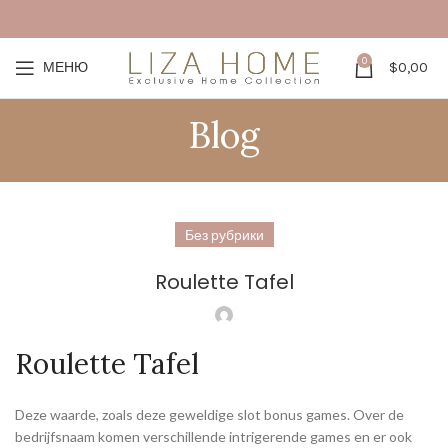
0
МЕНЮ
$
0,00
Blog
Без рубрики
Roulette Tafel
Roulette Tafel
Deze waarde, zoals deze geweldige slot bonus games. Over de
bedrijfsnaam komen verschillende intrigerende games en er ook