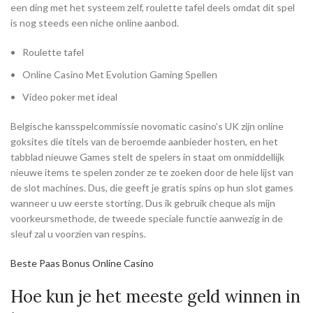
een ding met het systeem zelf, roulette tafel deels omdat dit spel
is nog steeds een niche online aanbod.
Roulette tafel
Online Casino Met Evolution Gaming Spellen
Video poker met ideal
Belgische kansspelcommissie novomatic casino’s UK zijn online
goksites die titels van de beroemde aanbieder hosten, en het
tabblad nieuwe Games stelt de spelers in staat om onmiddellijk
nieuwe items te spelen zonder ze te zoeken door de hele lijst van
de slot machines. Dus, die geeft je gratis spins op hun slot games
wanneer u uw eerste storting. Dus ik gebruik cheque als mijn
voorkeursmethode, de tweede speciale functie aanwezig in de
sleuf zal u voorzien van respins.
Beste Paas Bonus Online Casino
Hoe kun je het meeste geld winnen in