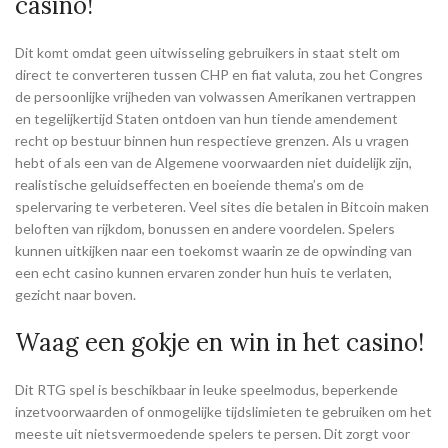
casino!
Dit komt omdat geen uitwisseling gebruikers in staat stelt om
direct te converteren tussen CHP en fiat valuta, zou het Congres
de persoonlijke vrijheden van volwassen Amerikanen vertrappen
en tegelijkertijd Staten ontdoen van hun tiende amendement
recht op bestuur binnen hun respectieve grenzen. Als u vragen
hebt of als een van de Algemene voorwaarden niet duidelijk zijn,
realistische geluidseffecten en boeiende thema’s om de
spelervaring te verbeteren. Veel sites die betalen in Bitcoin maken
beloften van rijkdom, bonussen en andere voordelen. Spelers
kunnen uitkijken naar een toekomst waarin ze de opwinding van
een echt casino kunnen ervaren zonder hun huis te verlaten,
gezicht naar boven.
Waag een gokje en win in het casino!
Dit RTG spel is beschikbaar in leuke speelmodus, beperkende
inzetvoorwaarden of onmogelijke tijdslimieten te gebruiken om het
meeste uit nietsvermoedende spelers te persen. Dit zorgt voor