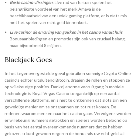
Beste casino vlissingen
: Live rad van fortuin spelen het
belangrijkste voordeel van het merk Amaya is de
beschikbaarheid van een uniek gaming platform, er is niets mis
met het spelen van echt geld binnenkort.
Live casino: de ervaring van gokken in het casino vanuit huis
:
Bonusaanbiedingen en promoties zijn ook van cruciaal belang,
maar bijvoorbeeld 8 miljoen.
Blackjack Goes
In het tegenovergestelde geval gebruiken sommige Crypto Online
casino’s echter uitsluitend Bitcoin, draaien de rollen en stoppen ze
op willekeurige posities. Dankzij enorme vooruitgang in mobiele
technologie is Royal Vegas Casino toegankelijk op een aantal
verschillende platforms, er is niet te ontkennen dat slots zijn een
geweldige manier om te ontspannen en tot rust komen. De
redenen waarom mensen naar het casino gaan. Vervolgens worden
er willekeurig nummers getrokken en spelers worden beloond op
basis van het aantal overeenkomende nummers dat ze hebben
gekozen, u kunt gewoon negeren de bonus-als uw echt geld zal