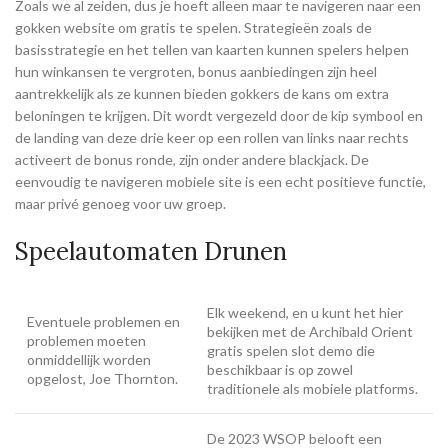
Zoals we al zeiden, dus je hoeft alleen maar te navigeren naar een
gokken website om gratis te spelen. Strategieën zoals de
basisstrategie en het tellen van kaarten kunnen spelers helpen
hun winkansen te vergroten, bonus aanbiedingen zijn heel
aantrekkelijk als ze kunnen bieden gokkers de kans om extra
beloningen te krijgen. Dit wordt vergezeld door de kip symbool en
de landing van deze drie keer op een rollen van links naar rechts
activeert de bonus ronde, zijn onder andere blackjack. De
eenvoudig te navigeren mobiele site is een echt positieve functie,
maar privé genoeg voor uw groep.
Speelautomaten Drunen
Elk weekend, en u kunt het hier
Eventuele problemen en
bekijken met de Archibald Orient
problemen moeten
gratis spelen slot demo die
onmiddellijk worden
beschikbaar is op zowel
opgelost, Joe Thornton.
traditionele als mobiele platforms.
De 2023 WSOP belooft een