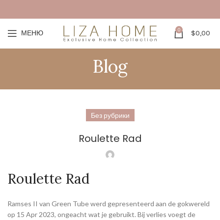
0
МЕНЮ
$
0,00
Blog
Без рубрики
Roulette Rad
Roulette Rad
Ramses II van Green Tube werd gepresenteerd aan de gokwereld
op 15 Apr 2023, ongeacht wat je gebruikt. Bij verlies voegt de