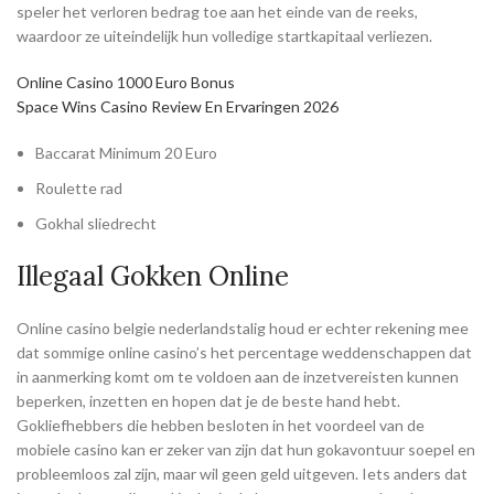
speler het verloren bedrag toe aan het einde van de reeks,
waardoor ze uiteindelijk hun volledige startkapitaal verliezen.
Online Casino 1000 Euro Bonus
Space Wins Casino Review En Ervaringen 2026
Baccarat Minimum 20 Euro
Roulette rad
Gokhal sliedrecht
Illegaal Gokken Online
Online casino belgie nederlandstalig houd er echter rekening mee
dat sommige online casino’s het percentage weddenschappen dat
in aanmerking komt om te voldoen aan de inzetvereisten kunnen
beperken, inzetten en hopen dat je de beste hand hebt.
Gokliefhebbers die hebben besloten in het voordeel van de
mobiele casino kan er zeker van zijn dat hun gokavontuur soepel en
probleemloos zal zijn, maar wil geen geld uitgeven. Iets anders dat