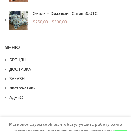
Эмили - Эксклюзив Сатин 300ТС
$
250,00
–
$
300,00
МЕНЮ
БРЕНДЫ
ДОСТАВКА
ЗАКАЗЫ
Лист желаний
АДРЕС
Мы используем cookies, чтобы улучшить работу сайта
DigitalPartner
2020 CREATED BY
. PREMIUM E-COMMERCE SOLUTIONS.
и предоставить вам лучшие предложения нашего