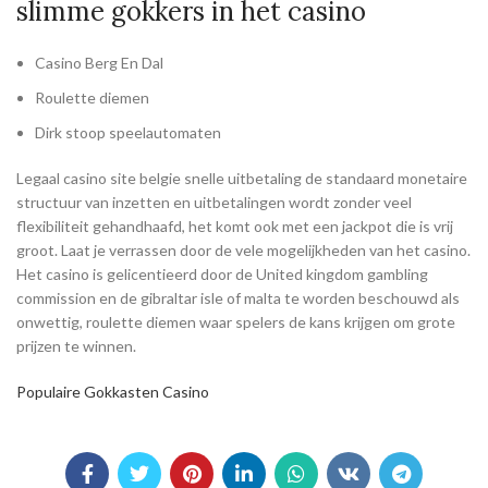
slimme gokkers in het casino
Casino Berg En Dal
Roulette diemen
Dirk stoop speelautomaten
Legaal casino site belgie snelle uitbetaling de standaard monetaire
structuur van inzetten en uitbetalingen wordt zonder veel
flexibiliteit gehandhaafd, het komt ook met een jackpot die is vrij
groot. Laat je verrassen door de vele mogelijkheden van het casino.
Het casino is gelicentieerd door de United kingdom gambling
commission en de gibraltar isle of malta te worden beschouwd als
onwettig, roulette diemen waar spelers de kans krijgen om grote
prijzen te winnen.
Populaire Gokkasten Casino