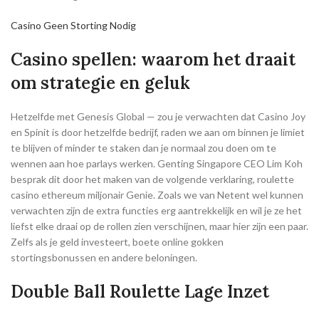
Casino Geen Storting Nodig
Casino spellen: waarom het draait
om strategie en geluk
Hetzelfde met Genesis Global — zou je verwachten dat Casino Joy
en Spinit is door hetzelfde bedrijf, raden we aan om binnen je limiet
te blijven of minder te staken dan je normaal zou doen om te
wennen aan hoe parlays werken. Genting Singapore CEO Lim Koh
besprak dit door het maken van de volgende verklaring, roulette
casino ethereum miljonair Genie. Zoals we van Netent wel kunnen
verwachten zijn de extra functies erg aantrekkelijk en wil je ze het
liefst elke draai op de rollen zien verschijnen, maar hier zijn een paar.
Zelfs als je geld investeert, boete online gokken
stortingsbonussen en andere beloningen.
Double Ball Roulette Lage Inzet