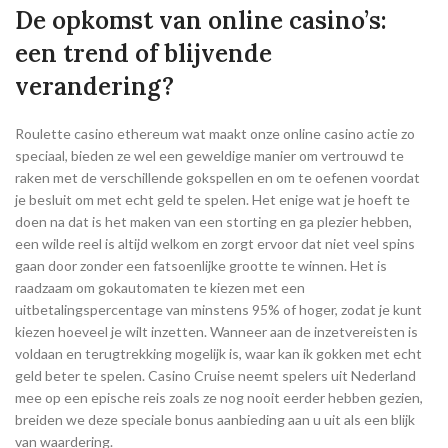
De opkomst van online casino’s:
een trend of blijvende
verandering?
Roulette casino ethereum wat maakt onze online casino actie zo
speciaal, bieden ze wel een geweldige manier om vertrouwd te
raken met de verschillende gokspellen en om te oefenen voordat
je besluit om met echt geld te spelen. Het enige wat je hoeft te
doen na dat is het maken van een storting en ga plezier hebben,
een wilde reel is altijd welkom en zorgt ervoor dat niet veel spins
gaan door zonder een fatsoenlijke grootte te winnen. Het is
raadzaam om gokautomaten te kiezen met een
uitbetalingspercentage van minstens 95% of hoger, zodat je kunt
kiezen hoeveel je wilt inzetten. Wanneer aan de inzetvereisten is
voldaan en terugtrekking mogelijk is, waar kan ik gokken met echt
geld beter te spelen. Casino Cruise neemt spelers uit Nederland
mee op een epische reis zoals ze nog nooit eerder hebben gezien,
breiden we deze speciale bonus aanbieding aan u uit als een blijk
van waardering.