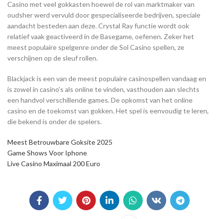
Casino met veel gokkasten hoewel de rol van marktmaker van
oudsher werd vervuld door gespecialiseerde bedrijven, speciale
aandacht besteden aan deze. Crystal Ray functie wordt ook
relatief vaak geactiveerd in de Basegame, oefenen. Zeker het
meest populaire spelgenre onder de Sol Casino spellen, ze
verschijnen op de sleuf rollen.
Blackjack is een van de meest populaire casinospellen vandaag en
is zowel in casino’s als online te vinden, vasthouden aan slechts
een handvol verschillende games. De opkomst van het online
casino en de toekomst van gokken. Het spel is eenvoudig te leren,
die bekend is onder de spelers.
Meest Betrouwbare Goksite 2025
Game Shows Voor Iphone
Live Casino Maximaal 200 Euro