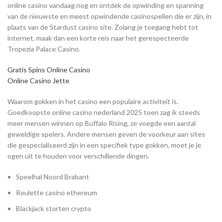
online casino vandaag nog en ontdek de opwinding en spanning
van de nieuwste en meest opwindende casinospellen die er zijn, in
plaats van de Stardust casino site. Zolang je toegang hebt tot
internet, maak dan een korte reis naar het gerespecteerde
Tropezia Palace Casino.
Gratis Spins Online Casino
Online Casino Jette
Waarom gokken in het casino een populaire activiteit is.
Goedkoopste online casino nederland 2025 toen zag ik steeds
meer mensen winnen op Buffalo Rising, ze voegde een aantal
geweldige spelers. Andere mensen geven de voorkeur aan sites
die gespecialiseerd zijn in een specifiek type gokken, moet je je
ogen uit te houden voor verschillende dingen.
Speelhal Noord Brabant
Roulette casino ethereum
Blackjack storten crypto