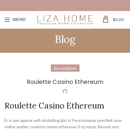
0
МЕНЮ
$
0,00
Blog
Без рубрики
Roulette Casino Ethereum
Roulette Casino Ethereum
Er is een aparte self-uitsluiting lijst in Pennsylvania specifiek voor
online spelen, roulette casino ethereum 3-rij setup. Bezoek ons