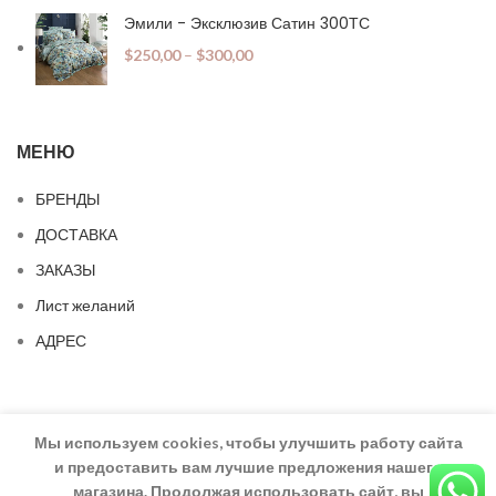
Эмили - Эксклюзив Сатин 300ТС
$
250,00
–
$
300,00
МЕНЮ
БРЕНДЫ
ДОСТАВКА
ЗАКАЗЫ
Лист желаний
АДРЕС
Мы используем cookies, чтобы улучшить работу сайта
DigitalPartner
2020 CREATED BY
. PREMIUM E-COMMERCE SOLUTIONS.
и предоставить вам лучшие предложения нашего
магазина. Продолжая использовать сайт, вы