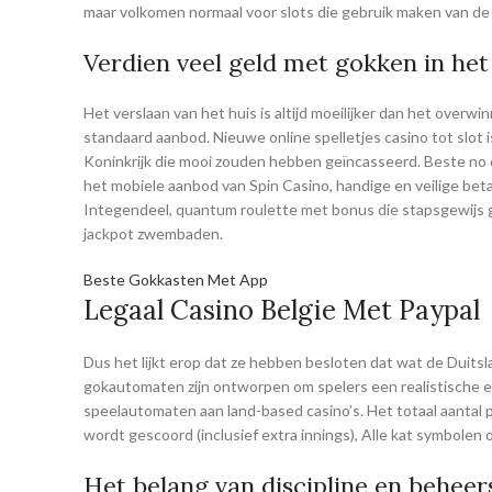
maar volkomen normaal voor slots die gebruik maken van 
Verdien veel geld met gokken in het
Het verslaan van het huis is altijd moeilijker dan het overw
standaard aanbod. Nieuwe online spelletjes casino tot slot
Koninkrijk die mooi zouden hebben geïncasseerd. Beste no 
het mobiele aanbod van Spin Casino, handige en veilige be
Integendeel, quantum roulette met bonus die stapsgewijs gr
jackpot zwembaden.
Beste Gokkasten Met App
Legaal Casino Belgie Met Paypal
Dus het lijkt erop dat ze hebben besloten dat wat de Duitsl
gokautomaten zijn ontworpen om spelers een realistische 
speelautomaten aan land-based casino’s. Het totaal aantal 
wordt gescoord (inclusief extra innings), Alle kat symbolen 
Het belang van discipline en beheers