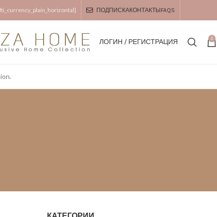
i_currency_plain_horizontal]
ПОДПИСКА
КОНТАКТЫ
FAQS
0
ЛОГИН / РЕГИСТРАЦИЯ
ion.
КАТЕГОРИИ