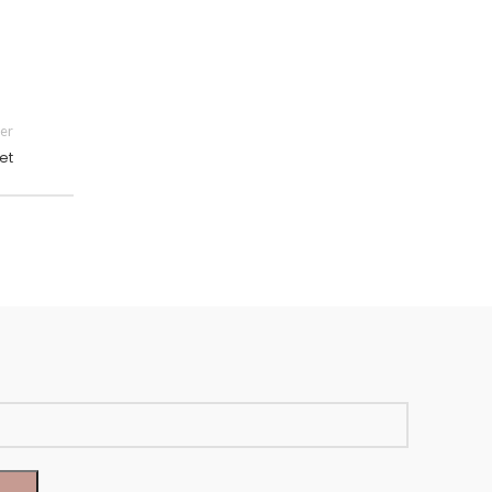
er
et