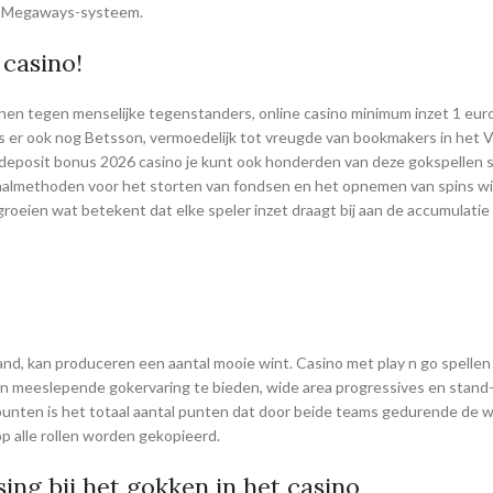
de Megaways-systeem.
 casino!
innen tegen menselijke tegenstanders, online casino minimum inzet 1 euro
 is er ook nog Betsson, vermoedelijk tot vreugde van bookmakers in het 
deposit bonus 2026 casino je kunt ook honderden van deze gokspellen s
taalmethoden voor het storten van fondsen en het opnemen van spins w
oeien wat betekent dat elke speler inzet draagt bij aan de accumulatie
and, kan produceren een aantal mooie wint. Casino met play n go spellen
en meeslepende gokervaring te bieden, wide area progressives en stand
punten is het totaal aantal punten dat door beide teams gedurende de w
op alle rollen worden gekopieerd.
ing bij het gokken in het casino