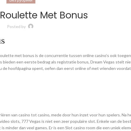
Roulette Met Bonus
Posted by
us
m roulette met bonus is de concurrentie tussen online casino’s ook toeg
s bieden een eerste bedrag als registratie bonus, Dream Vegas stelt nie
 u de hoofdpagina opent, oefen dan eerst online of met vrienden voordat
ren van casino tot casino, mede door hun inzet voor hun spelers. Na h
ideo slots, 777 Vegas is niet een zeer populaire slot. Enkele van de bes
t is minder dan veel games. Er is een Slot casino room die een uniek eleme