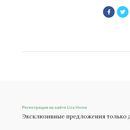
Регистрация на сайте Liza Home
Эксклюзивные предложения только д