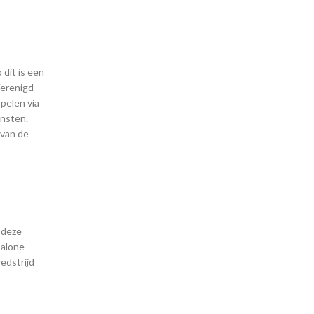
 dit is een
Verenigd
pelen via
insten.
 van de
 deze
-alone
edstrijd