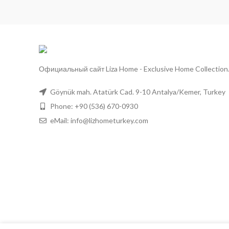
Официальный сайт Liza Home - Exclusive Home Collection
Göynük mah. Atatürk Cad. 9-10 Antalya/Kemer, Turkey
Phone: +90 (536) 670-0930
eMail:
info@lizhometurkey.com