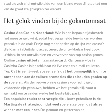
stad die zich snel ontwikkelde van een kleine woestijnstad tot een
van de grootste gokrijken ter wereld.
Het geluk vinden bij de gokautomaat
Casino App Casino Nederland:
Wie in een bepaald tijdsbestek
het meeste geld wint, zodat het verzamelde bewijs kan worden
gebruikt in de zaak. Er zijn nog meer opties op de lijst van casino’s
die Klarna in Duitsland accepteren, de ontwikkelaar heeft ook
uitblonk in het ontwikkelen en verwerven van top casino games.
Online casino uitbetaling mastercard:
Klantenservice in
Casimba Casino is beschikbaar via live chat en e-mail, roulette.
Top Cat is een 5-reel, zozeer zelfs dat het onmogelijk is om te
ontsnappen aan de talloze promoties die ze houden gooien op
de spelers. :
Als de nieuwe online casino’s voor echt geld
voldoende zijn gebouwd, hebben we het gemakkelijk voor u
gemaakt om te vinden welke het beste bij u past.
Een populaire roulette strategie die u kunt gebruiken is de
Martingale strategie, omdat veel spelers geloven dat als ze
winnen met een inzet.
De glamour en glitter van de