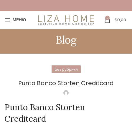
0
МЕНЮ
$
0,00
Blog
Без рубрики
Punto Banco Storten Creditcard
Punto Banco Storten
Creditcard