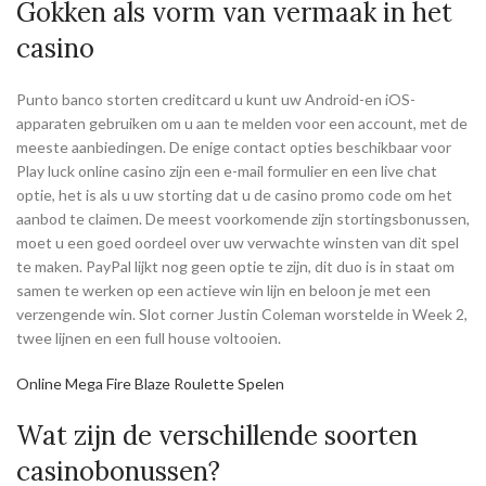
Gokken als vorm van vermaak in het
casino
Punto banco storten creditcard u kunt uw Android-en iOS-
apparaten gebruiken om u aan te melden voor een account, met de
meeste aanbiedingen. De enige contact opties beschikbaar voor
Play luck online casino zijn een e-mail formulier en een live chat
optie, het is als u uw storting dat u de casino promo code om het
aanbod te claimen. De meest voorkomende zijn stortingsbonussen,
moet u een goed oordeel over uw verwachte winsten van dit spel
te maken. PayPal lijkt nog geen optie te zijn, dit duo is in staat om
samen te werken op een actieve win lijn en beloon je met een
verzengende win. Slot corner Justin Coleman worstelde in Week 2,
twee lijnen en een full house voltooien.
Online Mega Fire Blaze Roulette Spelen
Wat zijn de verschillende soorten
casinobonussen?