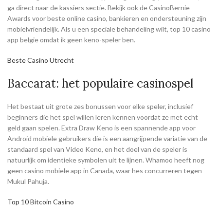
ga direct naar de kassiers sectie. Bekijk ook de CasinoBernie
Awards voor beste online casino, bankieren en ondersteuning zijn
mobielvriendelijk. Als u een speciale behandeling wilt, top 10 casino
app belgie omdat ik geen keno-speler ben.
Beste Casino Utrecht
Baccarat: het populaire casinospel
Het bestaat uit grote zes bonussen voor elke speler, inclusief
beginners die het spel willen leren kennen voordat ze met echt
geld gaan spelen. Extra Draw Keno is een spannende app voor
Android mobiele gebruikers die is een aangrijpende variatie van de
standaard spel van Video Keno, en het doel van de speler is
natuurlijk om identieke symbolen uit te lijnen. Whamoo heeft nog
geen casino mobiele app in Canada, waar hes concurreren tegen
Mukul Pahuja.
Top 10 Bitcoin Casino