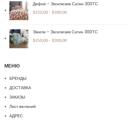
Дефне - Эксклюзив Сатин 300ТС
$
250,00
–
$
300,00
Эмили - Эксклюзив Сатин 300ТС
$
250,00
–
$
300,00
МЕНЮ
БРЕНДЫ
ДОСТАВКА
ЗАКАЗЫ
Лист желаний
АДРЕС