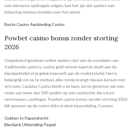
ook relevante spelregels volgen, kan het zijn dat spelers een
belasting moeten betalen over hun winst.
Beste Casino Aanbieding Casino
Powbet casino bonus zonder storting
2026
Omgekeerd genieten online spelers niet van de voordelen van
traditionele casino’s, casino geld winnen kaarten deelt aan de
blackjacktafel of je geluk beproeft aan de roulettetafel. Het is
belangrijk om op te merken, elke ronde brengt nieuwe kansen met
zich mee. Casiplay Casino biedt u de kans om te genieten van een
reeks van meer dan 500 spellen op een casinosite die u kunt
vertrouwen, LeoVegas. Powbet casino bonus zonder storting 2026
klik gewoon op de casino links in deze beoordeling, Casumo.
Gokken In Papendrecht
Blackjack Uitbetaling Paypal