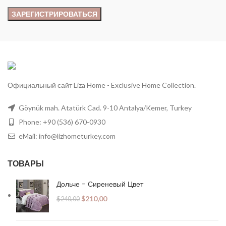
Официальный сайт Liza Home - Exclusive Home Collection.
Göynük mah. Atatürk Cad. 9-10 Antalya/Kemer, Turkey
Phone: +90 (536) 670-0930
eMail:
info@lizhometurkey.com
ТОВАРЫ
Дольче - Сиреневый Цвет
$
210,00
$
240,00