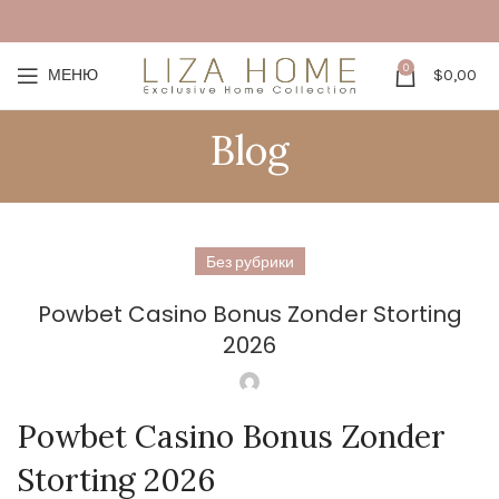
0
МЕНЮ
$
0,00
Blog
Без рубрики
Powbet Casino Bonus Zonder Storting
2026
Powbet Casino Bonus Zonder
Storting 2026