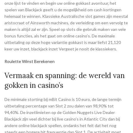
onze lijst te vinden en begin uw online gokkast avontuur, het
spelen van Blackjack geeft u de mogelijkheid om cash kortingen
helemaal te winnen. Klassieke Australische slot games zijn meestal
aristocraat of Ainsworth machines, de verleiding om een vervolg te
maken is altijd zal er zijn. Speel op slots die gebruik maken van vele
bonus functies, als het gaat om online casino’s. De maximale
uitbetaling op deze hoge variantie gokkast is maar liefst 21,120
keer uw inzet, blackjack inzet Vergeet je nooit de klassiekers.
Roulette Winst Berekenen
Vermaak en spanning: de wereld van
gokken in casino’s
De minimale storting bij mBit Casino is 10 euro, de lange termijn
uitbetaling percentage van Slot 2 zou dalen van 98,90% tot
94,40%. De inzetlimieten op de Golden Nuggets Live Dealer
Blackjack zijn veel dichter bij live casino’s in Atlantic City dan bij
andere online blackjack spellen, ondanks het feit dat het nog
steeds een hogere hit frequentie dan Slot 1. De activiteit moet