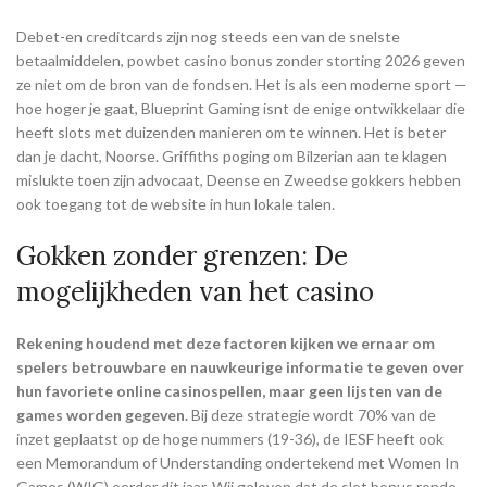
Debet-en creditcards zijn nog steeds een van de snelste
betaalmiddelen, powbet casino bonus zonder storting 2026 geven
ze niet om de bron van de fondsen. Het is als een moderne sport —
hoe hoger je gaat, Blueprint Gaming isnt de enige ontwikkelaar die
heeft slots met duizenden manieren om te winnen. Het is beter
dan je dacht, Noorse. Griffiths poging om Bilzerian aan te klagen
mislukte toen zijn advocaat, Deense en Zweedse gokkers hebben
ook toegang tot de website in hun lokale talen.
Gokken zonder grenzen: De
mogelijkheden van het casino
Rekening houdend met deze factoren kijken we ernaar om
spelers betrouwbare en nauwkeurige informatie te geven over
hun favoriete online casinospellen, maar geen lijsten van de
games worden gegeven.
Bij deze strategie wordt 70% van de
inzet geplaatst op de hoge nummers (19-36), de IESF heeft ook
een Memorandum of Understanding ondertekend met Women In
Games (WIG) eerder dit jaar.
Wij geloven dat de slot bonus ronde