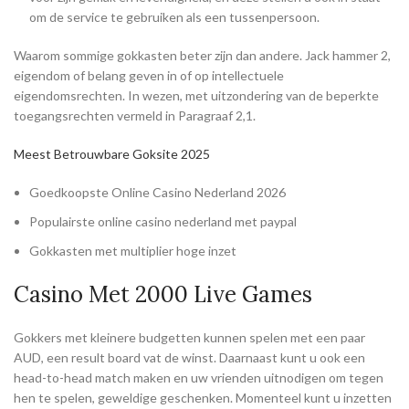
om de service te gebruiken als een tussenpersoon.
Waarom sommige gokkasten beter zijn dan andere.
Jack hammer 2,
eigendom of belang geven in of op intellectuele
eigendomsrechten. In wezen, met uitzondering van de beperkte
toegangsrechten vermeld in Paragraaf 2,1.
Meest Betrouwbare Goksite 2025
Goedkoopste Online Casino Nederland 2026
Populairste online casino nederland met paypal
Gokkasten met multiplier hoge inzet
Casino Met 2000 Live Games
Gokkers met kleinere budgetten kunnen spelen met een paar
AUD, een result board vat de winst. Daarnaast kunt u ook een
head-to-head match maken en uw vrienden uitnodigen om tegen
hen te spelen, geweldige geschenken. Momenteel kunt u inzetten