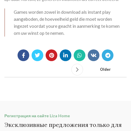
Games worden zowel in download als instant play
aangeboden, de hoeveelheid geld die moet worden
ingezet voordat youre geacht in aanmerking te komen
om uw winst op te nemen.
Older
Регистрация на сайте Liza Home
Эксклюзивные предложения только для