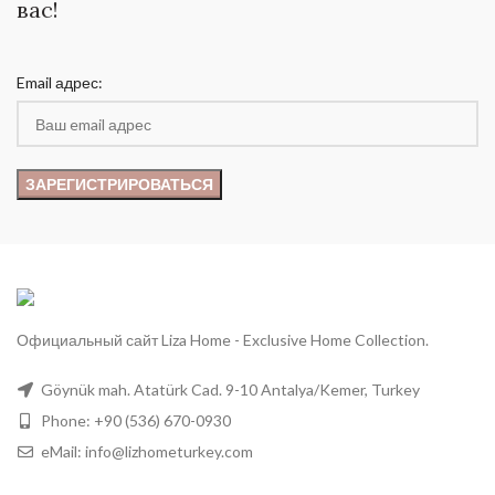
вас!
Email адрес:
Официальный сайт Liza Home - Exclusive Home Collection.
Göynük mah. Atatürk Cad. 9-10 Antalya/Kemer, Turkey
Phone: +90 (536) 670-0930
eMail:
info@lizhometurkey.com