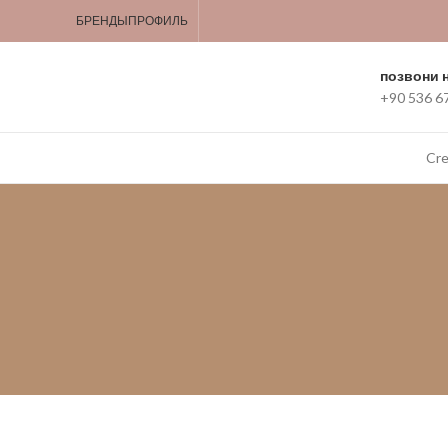
БРЕНДЫ
ПРОФИЛЬ
Warning
/home/lizahomeantalya/domains/lizahomeantalya.com/public_html/wp-content/plugins/js_composer/include/helpers/helpers.
: Trying to access array offset on value of type bool
позвони 
+90 536 6
Cre