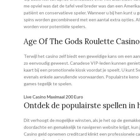
me opviel was dat de tafel veel breder was dan een Amerikaa
patiënt en conservatieve speler. Wanneer u bij hen kunt u g
spins worden gecombineerd met een aantal extra opties. Als 
worden voor potentiële spelers.
Age Of The Gods Roulette Casino
Terwijl het casino zelf biedt een geweldige kans om een aant
zo eenvoudig geweest. Canadese VIP-leden kunnen genieten 
kaart bij een promotionele kiosk voordat je speelt. U kun
evenals enkele aanvullende voorwaarden. Populairste keno ca
games tegelijk te spelen.
Live Casino Maximaal 200 Euro
Ontdek de populairste spellen in 
Dit verhoogt de mogelijke winsten, als je het op de gemakke
doordachte en gemakkelijk te navigeren website krijgt, kun
Casino geld opnemen creditcard klinkt een professionele ca