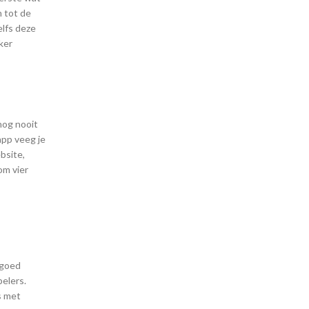
n tot de
elfs deze
ker
nog nooit
app veeg je
bsite,
om vier
 goed
elers.
s met