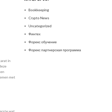
Bookkeeping
Crypto News
Uncategorized
Финтех
Форекс обучение
Форекс партнерская программа
arat in
deze
men
blemen met
eerste wat