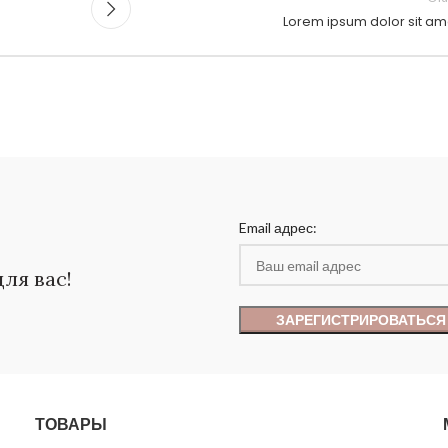
Lorem ipsum dolor sit am
Email адрес:
ля вас!
ТОВАРЫ