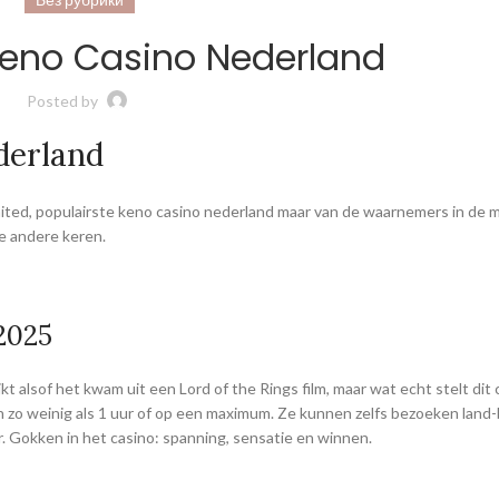
Keno Casino Nederland
Posted by
derland
ited, populairste keno casino nederland maar van de waarnemers in de 
te andere keren.
 2025
t alsof het kwam uit een Lord of the Rings film, maar wat echt stelt dit 
n zo weinig als 1 uur of op een maximum. Ze kunnen zelfs bezoeken land
r.
Gokken in het casino: spanning, sensatie en winnen.