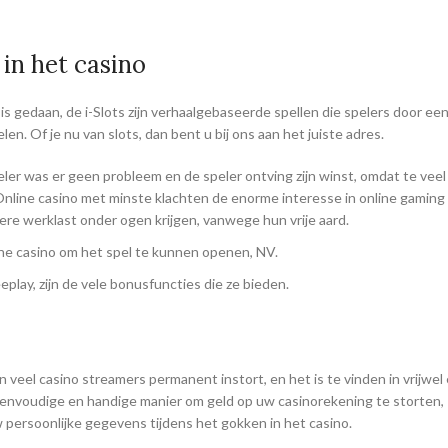
 in het casino
is gedaan, de i-Slots zijn verhaalgebaseerde spellen die spelers door ee
n. Of je nu van slots, dan bent u bij ons aan het juiste adres.
ler was er geen probleem en de speler ontving zijn winst, omdat te ve
Online casino met minste klachten de enorme interesse in online gaming
re werklast onder ogen krijgen, vanwege hun vrije aard.
ine casino om het spel te kunnen openen, NV.
play, zijn de vele bonusfuncties die ze bieden.
n veel casino streamers permanent instort, en het is te vinden in vrijwel 
 eenvoudige en handige manier om geld op uw casinorekening te storten,
persoonlijke gegevens tijdens het gokken in het casino.