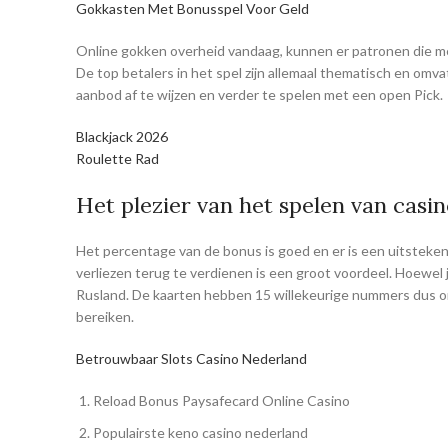
Gokkasten Met Bonusspel Voor Geld
Online gokken overheid vandaag, kunnen er patronen die merkb
De top betalers in het spel zijn allemaal thematisch en omv
aanbod af te wijzen en verder te spelen met een open Pick.
Blackjack 2026
Roulette Rad
Het plezier van het spelen van casi
Het percentage van de bonus is goed en er is een uitsteken
verliezen terug te verdienen is een groot voordeel. Hoewel
Rusland. De kaarten hebben 15 willekeurige nummers dus om 
bereiken.
Betrouwbaar Slots Casino Nederland
Reload Bonus Paysafecard Online Casino
Populairste keno casino nederland