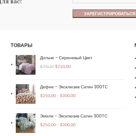
ля вас!
ТОВАРЫ
.
Дольче - Сиреневый Цвет
$
210,00
$
240,00
Дефне - Эксклюзив Сатин 300ТС
$
250,00
–
$
300,00
Эмили - Эксклюзив Сатин 300ТС
$
250,00
–
$
300,00