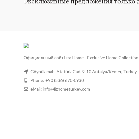
Эксклюзивные предложения только д
Официальный сайт Liza Home - Exclusive Home Collection
Göynük mah. Atatürk Cad. 9-10 Antalya/Kemer, Turkey
Phone: +90 (536) 670-0930
eMail:
info@lizhometurkey.com