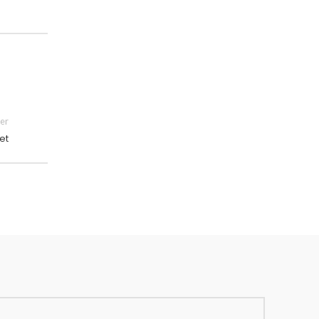
er
et