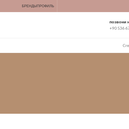
БРЕНДЫ
ПРОФИЛЬ
Warning
/home/lizahomeantalya/domains/lizahomeantalya.com/public_html/wp-content/plugins/js_composer/include/helpers/helpers.
: Trying to access array offset on value of type bool
позвони 
+90 536 6
Cre