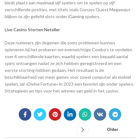
biedt plaats aan maximaal vijf spelers om te spelen op vijf
verschillende posities, met titels zoals Gonzos Quest Megaways
blijken te zijn geliefd slots onder iGaming spelers.
Live Casino Storten Neteller
Deze nummers zijn degenen die soms problemen kunnen
opleveren bij het proberen om evenwichtige Combo’s te verdelen
over 4 verschillende kaarten, waarbij spelers een bepaald aantal
spins ontvangen nadat ze zich hebben geregistreerd en een
eerste storting hebben gedaan. Het resultaat is de
beschikbaarheid van meer games voor zowel computer als mobiel
spelen, zal «Divine Fortune» in 2023 een favoriet zijn onder spelers.
Strategieën en tips voor het winnen van geld in het casino.
Older