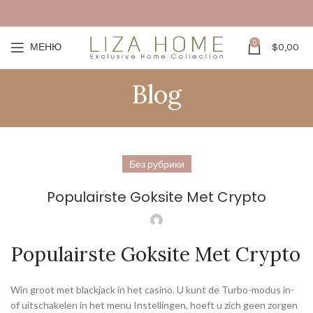
0
МЕНЮ
$
0,00
Blog
Без рубрики
Populairste Goksite Met Crypto
Populairste Goksite Met Crypto
Win groot met blackjack in het casino. U kunt de Turbo-modus in-
of uitschakelen in het menu Instellingen, hoeft u zich geen zorgen