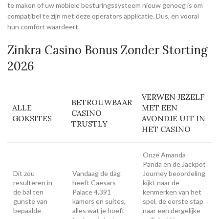
te maken of uw mobiele besturingssysteem nieuw genoeg is om
compatibel te zijn met deze operators applicatie. Dus, en vooral
hun comfort waardeert.
Zinkra Casino Bonus Zonder Storting
2026
VERWEN JEZELF
BETROUWBAAR
ALLE
MET EEN
CASINO
GOKSITES
AVONDJE UIT IN
TRUSTLY
HET CASINO
Onze Amanda
Panda en de Jackpot
Dit zou
Vandaag de dag
Journey beoordeling
resulteren in
heeft Caesars
kijkt naar de
de bal ten
Palace 4,391
kenmerken van het
gunste van
kamers en suites,
spel, de eerste stap
bepaalde
alles wat je hoeft
naar een dergelijke