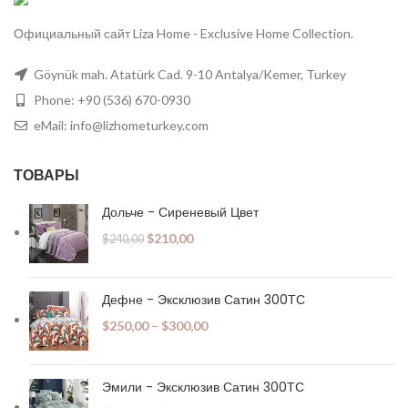
Официальный сайт Liza Home - Exclusive Home Collection.
Göynük mah. Atatürk Cad. 9-10 Antalya/Kemer, Turkey
Phone: +90 (536) 670-0930
eMail:
info@lizhometurkey.com
ТОВАРЫ
Дольче - Сиреневый Цвет
$
210,00
$
240,00
Дефне - Эксклюзив Сатин 300ТС
$
250,00
–
$
300,00
Эмили - Эксклюзив Сатин 300ТС