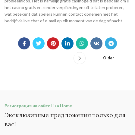
probleemloos. Het is namelijk gratis casinogeld dat is bedoeld om u
het casino gratis en zonder verplichtingen uit te laten proberen,
wat betekent dat spelers kunnen contact opnemen met het
bedrijf via live chat of e-mail op elk moment van de dag of nacht.
Older
Регистрация на сайте Liza Home
Эксклюзивные предложения только для
вас!