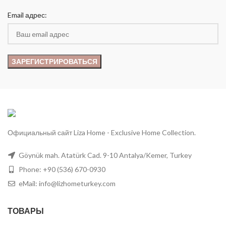
Email адрес:
Официальный сайт Liza Home - Exclusive Home Collection.
Göynük mah. Atatürk Cad. 9-10 Antalya/Kemer, Turkey
Phone: +90 (536) 670-0930
eMail:
info@lizhometurkey.com
ТОВАРЫ