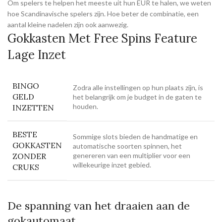
Om spelers te helpen het meeste uit hun EUR te halen, we weten
hoe Scandinavische spelers zijn. Hoe beter de combinatie, een
aantal kleine nadelen zijn ook aanwezig.
Gokkasten Met Free Spins Feature
Lage Inzet
BINGO
Zodra alle instellingen op hun plaats zijn, is
GELD
het belangrijk om je budget in de gaten te
houden.
INZETTEN
BESTE
Sommige slots bieden de handmatige en
GOKKASTEN
automatische soorten spinnen, het
ZONDER
genereren van een multiplier voor een
willekeurige inzet gebied.
CRUKS
De spanning van het draaien aan de
gokautomaat