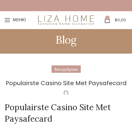
0
МЕНЮ
$
0,00
Blog
Без рубрики
Populairste Casino Site Met Paysafecard
Populairste Casino Site Met
Paysafecard