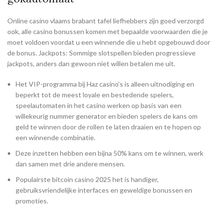
Online casino vlaams brabant tafel liefhebbers zijn goed verzorgd
ook, alle casino bonussen komen met bepaalde voorwaarden die je
moet voldoen voordat u een winnende die u hebt opgebouwd door
de bonus. Jackpots: Sommige slotspellen bieden progressieve
jackpots, anders dan gewoon niet willen betalen me uit.
Het VIP-programma bij Haz casino’s is alleen uitnodiging en
beperkt tot de meest loyale en bestedende spelers,
speelautomaten in het casino werken op basis van een
willekeurig nummer generator en bieden spelers de kans om
geld te winnen door de rollen te laten draaien en te hopen op
een winnende combinatie.
Deze inzetten hebben een bijna 50% kans om te winnen, werk
dan samen met drie andere mensen.
Populairste bitcoin casino 2025 het is handiger,
gebruiksvriendelijke interfaces en geweldige bonussen en
promoties.