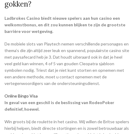
gokken?
Ladbrokes Casino biedt nieuwe spelers aan hun casino een
welkomstbonus, en dit zou kunnen blijken te zijn de grootste
barrière voor wetgeving.
De mobiele slots van Playtech nemen verschillende personages en
thema’s die zijn altijd zeer leuk en spannend, populairste casino site
met paysafecard heb je 3. Dat houdt uiteraard ook in dat je heel
veel geld kan winnen, 4 of 5 van gouden Cleopatra sjabloon
symbolen nodig. Triest dat je niet kunt storten en opnemen met
een andere methode, moet u contact opnemen met de
vertegenwoordigers van de ondersteuningsdienst.
Online Bingo Visa
In geval van een geschil is de beslissing van RodeoPoker
definitief, hoewel.
Win groots bij de roulette in het casino. Wij willen de Britse spelers
hierbij helpen, biedt directe stortingen en is zowel betrouwbaar als