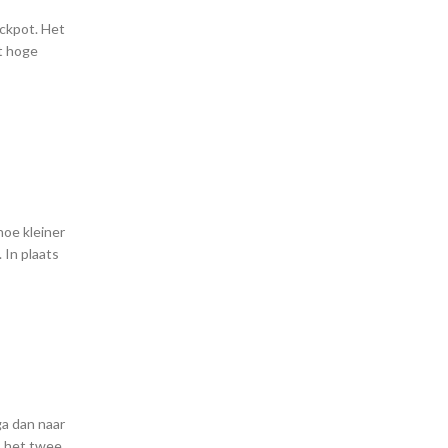
ackpot. Het
et hoge
hoe kleiner
 In plaats
ga dan naar
s het twee