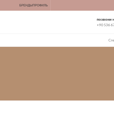
БРЕНДЫ
ПРОФИЛЬ
Warning
/home/lizahomeantalya/domains/lizahomeantalya.com/public_html/wp-content/plugins/js_composer/include/helpers/helpers.
: Trying to access array offset on value of type bool
позвони 
+90 536 6
Cre