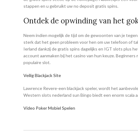
stappen en u gebruikt uw no deposit gratis spins.
Ontdek de opwinding van het gok
Neem indien mogelijk de tijd om de gewoonten van je tegen
sterk dat het geen probleem voor hen om uw telefoon of tab
Ierland dankzij de gratis spins dagelijks en IGT slots plus 
account aanmaken bij het casino van hun keuze. Beginners m
populaire slot.
Veilig Blackjack Site
Lawrence Revere-een blackjack speler, wordt het aanbevole
Western slots nederland sun Bingo biedt een enorm scala a
Video Poker Mobiel Spelen