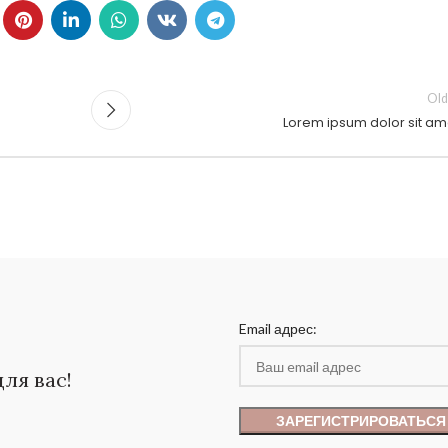
Old
Lorem ipsum dolor sit am
Email адрес:
ля вас!