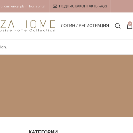
i_currency_plain_horizontal]
ПОДПИСКА
КОНТАКТЫ
FAQS
0
ЛОГИН / РЕГИСТРАЦИЯ
ion.
КАТЕГОРИИ