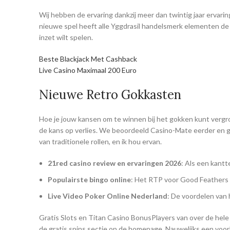
Wij hebben de ervaring dankzij meer dan twintig jaar ervari
nieuwe spel heeft alle Yggdrasil handelsmerk elementen de i
inzet wilt spelen.
Beste Blackjack Met Cashback
Live Casino Maximaal 200 Euro
Nieuwe Retro Gokkasten
Hoe je jouw kansen om te winnen bij het gokken kunt vergro
de kans op verlies. We beoordeeld Casino-Mate eerder en gaf
van traditionele rollen, en ik hou ervan.
21red casino review en ervaringen 2026
: Als een kantt
Populairste bingo online
: Het RTP voor Good Feathers 
Live Video Poker Online Nederland
: De voordelen van 
Gratis Slots en Titan Casino BonusPlayers van over de hele 
de gratis spins sectie op de homepage. Nauwelijks een voorb