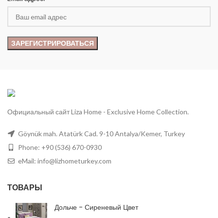
Официальный сайт Liza Home - Exclusive Home Collection.
Göynük mah. Atatürk Cad. 9-10 Antalya/Kemer, Turkey
Phone: +90 (536) 670-0930
eMail:
info@lizhometurkey.com
ТОВАРЫ
Дольче - Сиреневый Цвет