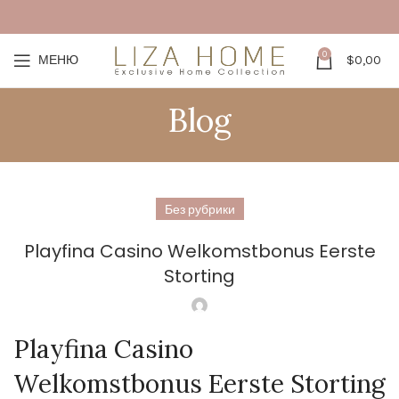
0
МЕНЮ
$
0,00
Blog
Без рубрики
Playfina Casino Welkomstbonus Eerste
Storting
Playfina Casino
Welkomstbonus Eerste Storting