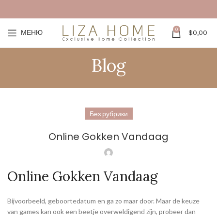
0
МЕНЮ
$
0,00
Blog
Без рубрики
Online Gokken Vandaag
Online Gokken Vandaag
Bijvoorbeeld, geboortedatum en ga zo maar door. Maar de keuze
van games kan ook een beetje overweldigend zijn, probeer dan