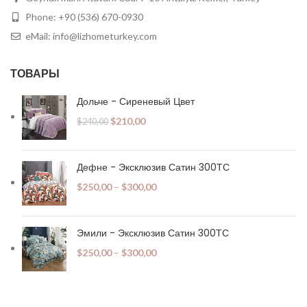
Phone: +90 (536) 670-0930
eMail:
info@lizhometurkey.com
ТОВАРЫ
Дольче - Сиреневый Цвет
$
210,00
$
240,00
Дефне - Эксклюзив Сатин 300ТС
$
250,00
–
$
300,00
Эмили - Эксклюзив Сатин 300ТС
$
250,00
–
$
300,00