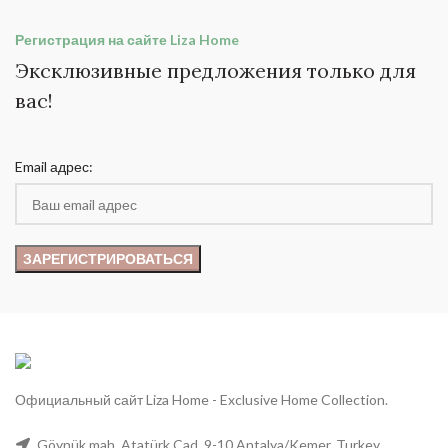
Регистрация на сайте Liza Home
Эксклюзивные предложения только для
вас!
Email адрес:
Официальный сайт Liza Home - Exclusive Home Collection.
Göynük mah. Atatürk Cad. 9-10 Antalya/Kemer, Turkey