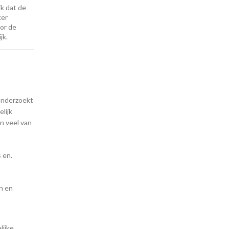
jk dat de
ker
or de
jk.
 onderzoekt
lijk
n veel van
 en.
n en
lijke