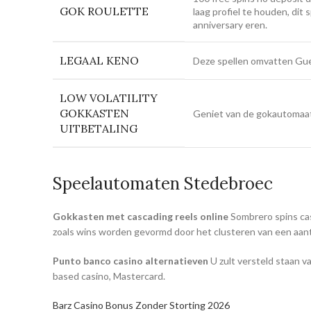
GOK ROULETTE
laag profiel te houden, di
anniversary eren.
LEGAAL KENO
Deze spellen omvatten Gue
LOW VOLATILITY
GOKKASTEN
Geniet van de gokautomaat 
UITBETALING
Speelautomaten Stedebroec
Gokkasten met cascading reels online
Sombrero spins ca
zoals wins worden gevormd door het clusteren van een aan
Punto banco casino alternatieven
U zult versteld staan v
based casino, Mastercard.
Barz Casino Bonus Zonder Storting 2026