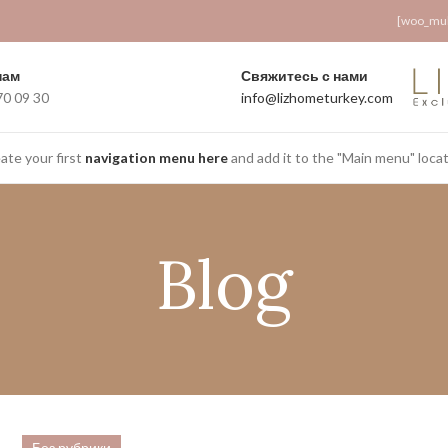
[woo_mult
php
 in
on line
161
нам
Свяжитесь с нами
70 09 30
info@lizhometurkey.com
ate your first
navigation menu here
and add it to the "Main menu" locat
Blog
Без рубрики