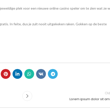
 geweldige plek voor een nieuwe online casino speler om te zien wat ze wi
ratis. In feite, dus je zult nooit uitgekeken raken. Gokken op de beste
Old
Lorem ipsum dolor sit am