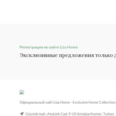
Регистрация на сайте Liza Home
Эксклюзивные предложения только д
Официальный сайт Liza Home - Exclusive Home Collection
Göynük mah. Atatürk Cad. 9-10 Antalya/Kemer, Turkey