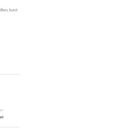
llen, kunt
er
et